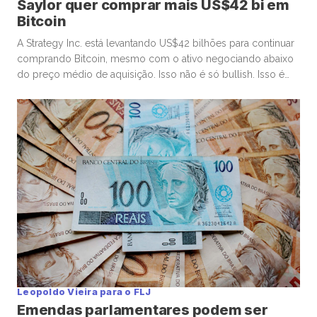
Saylor quer comprar mais US$42 bi em
Bitcoin
A Strategy Inc. está levantando US$42 bilhões para continuar
comprando Bitcoin, mesmo com o ativo negociando abaixo
do preço médio de aquisição. Isso não é só bullish. Isso é
uma aposta alavancada, concentrada e consciente. E aqui
está o ponto que muita gente finge não ver: não existe
almoço grátis na estrutura que ele montou. […]
Leopoldo Vieira para o FLJ
Emendas parlamentares podem ser