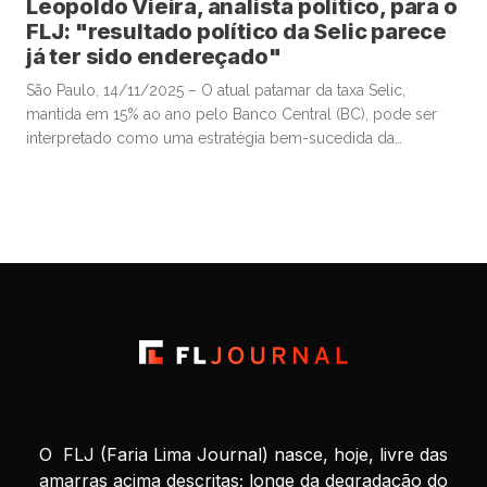
Leopoldo Vieira, analista político, para o
FLJ: "resultado político da Selic parece
já ter sido endereçado"
São Paulo, 14/11/2025 – O atual patamar da taxa Selic,
mantida em 15% ao ano pelo Banco Central (BC), pode ser
interpretado como uma estratégia bem-sucedida da
autoridade monetária para valorizar o real frente ao dólar e,
assim, conter a inflação, sobretudo a de alimentos. Esse
movimento contribuiu para a estabilização da popularidade
do presidente Luiz […]
O FLJ (Faria Lima Journal) nasce, hoje, livre das
amarras acima descritas; longe da degradação do