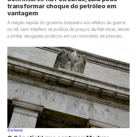
transformar choque do petróleo em
vantagem
A reação rápida do governo brasileiro aos efeitos da guerra
no Irã, sem interferir na política de preços da Petrobras, tende
a limitar desgastes políticos em um momento de pressão
sobre os índices de aprovação do presidente Luiz Inácio
Lula da Silva. O Palácio do Planalto enfatiza que o pacote
anti-inflacionário é temporário, para amortecer […]
Coluna