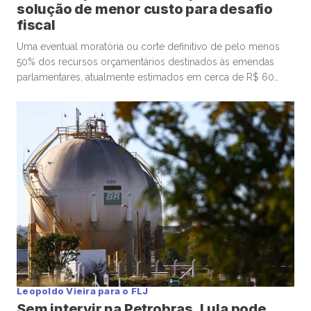
solução de menor custo para desafio
fiscal
Uma eventual moratória ou corte definitivo de pelo menos
50% dos recursos orçamentários destinados às emendas
parlamentares, atualmente estimados em cerca de R$ 60
bilhões, além de contribuir significativamente para o país
retomar o superávit primário, seria uma alternativa imediata
para o desafio fiscal brasileiro, afastando a ameaça de
instabilidade institucional, crise econômica e mobilização […]
Leopoldo Vieira para o FLJ
Sem intervir na Petrobras, Lula pode