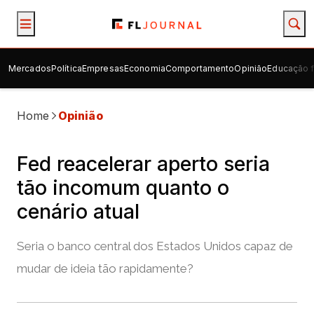
Mercados
Política
Empresas
Economia
Comportamento
Opinião
Educação f
Home
Opinião
Fed reacelerar aperto seria
tão incomum quanto o
cenário atual
Seria o banco central dos Estados Unidos capaz de
mudar de ideia tão rapidamente?