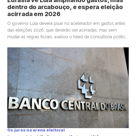
dentro do arcabouço, e espera eleição
acirrada em 2026
O governo Lula deverá pisar no acelerador em gastos antes
das eleições 2026, que deverão ser acirradas, mas sem
mudar as regras fiscais, avaliou o head da consultoria política
Eurasia para o Brasil, Silvio Cascione, em entrevista ao analista
político e colunista do Faria Lima Journal, Leopoldo Vieira.
Na conversa, o diretor da Eurasia fez […]
Os juros na arena eleitoral