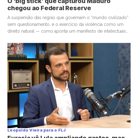
O ‘big stick’ que capturou Maduro
chegou ao Federal Reserve
A suspensão das regras que governam o “mundo civilizado”
sem questionamento, e o exercício da violência como um
direito natural — como aponta um manifesto de intelectuais
críticos à operação militar dos Estados Unidos na Venezuela
— deixaram a dimensão geopolítica e bateram à porta do
Federal Reserve (Fed). Seu presidente, Jerome Powell,
recebeu intimações […]
Leopoldo Vieira para o FLJ
Eurasia vê Lula ampliando gastos, mas