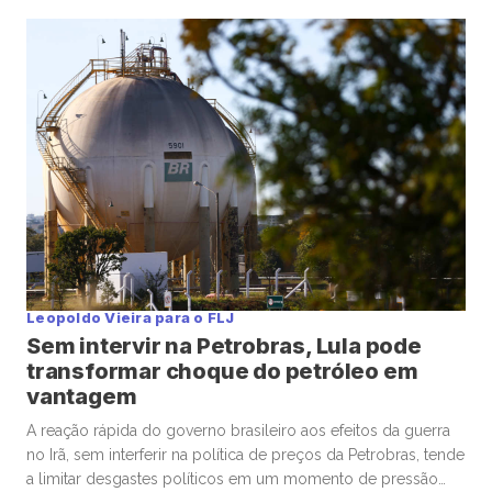
bilhões, além de contribuir significativamente para o país
retomar o superávit primário, seria uma alternativa imediata
para o desafio fiscal brasileiro, afastando a ameaça de
instabilidade institucional, crise econômica e mobilização […]
Leopoldo Vieira para o FLJ
Sem intervir na Petrobras, Lula pode
transformar choque do petróleo em
vantagem
A reação rápida do governo brasileiro aos efeitos da guerra
no Irã, sem interferir na política de preços da Petrobras, tende
a limitar desgastes políticos em um momento de pressão