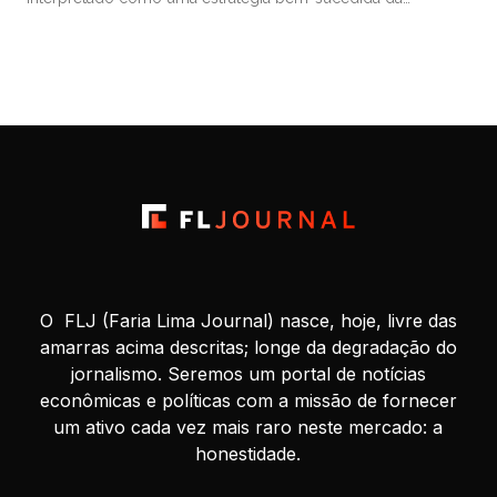
autoridade monetária para valorizar o real frente ao dólar e,
assim, conter a inflação, sobretudo a de alimentos. Esse
movimento contribuiu para a estabilização da popularidade
do presidente Luiz […]
O FLJ (Faria Lima Journal) nasce, hoje, livre das
amarras acima descritas; longe da degradação do
jornalismo. Seremos um portal de notícias
econômicas e políticas com a missão de fornecer
um ativo cada vez mais raro neste mercado: a
honestidade.