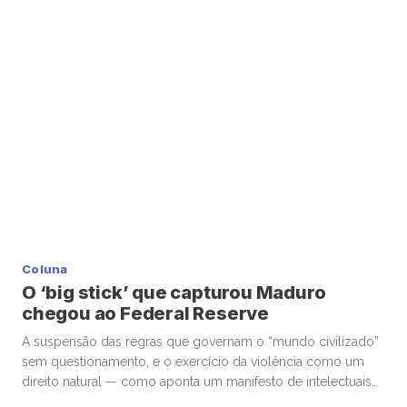
sobre os índices de aprovação do presidente Luiz Inácio
Lula da Silva. O Palácio do Planalto enfatiza que o pacote
anti-inflacionário é temporário, para amortecer […]
Coluna
O ‘big stick’ que capturou Maduro
chegou ao Federal Reserve
A suspensão das regras que governam o “mundo civilizado”
sem questionamento, e o exercício da violência como um
direito natural — como aponta um manifesto de intelectuais
críticos à operação militar dos Estados Unidos na Venezuela