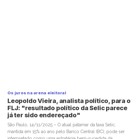
Eurasia para o Brasil, Silvio Cascione, em entrevista ao analista
político e colunista do Faria Lima Journal, Leopoldo Vieira.
Na conversa, o diretor da Eurasia fez […]
Os juros na arena eleitoral
Leopoldo Vieira, analista político, para o
FLJ: "resultado político da Selic parece
já ter sido endereçado"
São Paulo, 14/11/2025 – O atual patamar da taxa Selic,
mantida em 15% ao ano pelo Banco Central (BC), pode ser
interpretado como uma estratégia bem-sucedida da