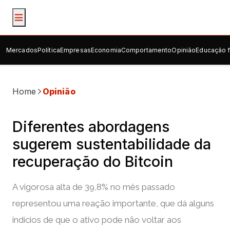
Mercados
Política
Empresas
Economia
Comportamento
Opinião
Educação f
Home
Opinião
Diferentes abordagens
sugerem sustentabilidade da
recuperação do Bitcoin
A vigorosa alta de 39,8% no mês passado
representou uma reação importante, que dá alguns
indícios de que o ativo pode não voltar aos