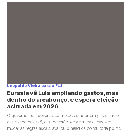
— deixaram a dimensão geopolítica e bateram à porta do
Federal Reserve (Fed). Seu presidente, Jerome Powell,
recebeu intimações […]
Leopoldo Vieira para o FLJ
Eurasia vê Lula ampliando gastos, mas
dentro do arcabouço, e espera eleição
acirrada em 2026
O governo Lula deverá pisar no acelerador em gastos antes
das eleições 2026, que deverão ser acirradas, mas sem
mudar as regras fiscais, avaliou o head da consultoria política