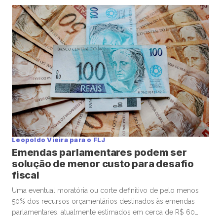
está o ponto que muita gente finge não ver: não existe
almoço grátis na estrutura que ele montou. […]
Leopoldo Vieira para o FLJ
Emendas parlamentares podem ser
solução de menor custo para desafio
fiscal
Uma eventual moratória ou corte definitivo de pelo menos
50% dos recursos orçamentários destinados às emendas
parlamentares, atualmente estimados em cerca de R$ 60