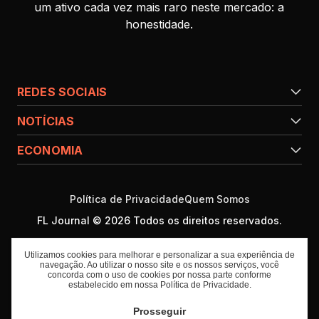
um ativo cada vez mais raro neste mercado: a
honestidade.
REDES SOCIAIS
NOTÍCIAS
ECONOMIA
Política de Privacidade
Quem Somos
FL Journal © 2026 Todos os direitos reservados.
Utilizamos cookies para melhorar e personalizar a sua experiência de
navegação. Ao utilizar o nosso site e os nossos serviços, você
concorda com o uso de cookies por nossa parte conforme
estabelecido em nossa
Política de Privacidade
.
Prosseguir