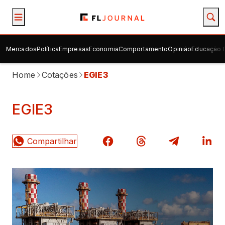
Mercados
Política
Empresas
Economia
Comportamento
Opinião
Educação f
Home
Cotações
EGIE3
EGIE3