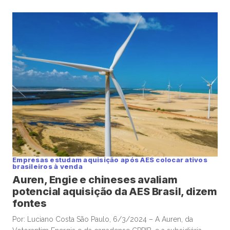
vistos pela Mover. O plano da Sabesp é viabilizar a
construção de um ou dois projetos solares que totalizariam
[…]
Empresas estudam aquisição após AES colocar ativos
brasileiros à venda
Auren, Engie e chineses avaliam
potencial aquisição da AES Brasil, dizem
fontes
Por: Luciano Costa São Paulo, 6/3/2024 – A Auren, da