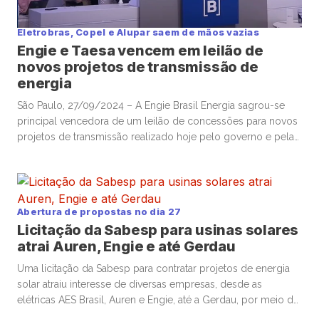
Eletrobras, Copel e Alupar saem de mãos vazias
Engie e Taesa vencem em leilão de
novos projetos de transmissão de
energia
São Paulo, 27/09/2024 – A Engie Brasil Energia sagrou-se
principal vencedora de um leilão de concessões para novos
projetos de transmissão realizado hoje pelo governo e pela
Agência Nacional de Energia Elétrica, e a Taesa também
venceu, enquanto Eletrobras, Copel e Alupar chegaram a
fazer ofertas, mas não levaram. A controlada do grupo
francês Engie […]
Abertura de propostas no dia 27
Licitação da Sabesp para usinas solares
atrai Auren, Engie e até Gerdau
Uma licitação da Sabesp para contratar projetos de energia
solar atraiu interesse de diversas empresas, desde as
elétricas AES Brasil, Auren e Engie, até a Gerdau, por meio da
joint venture de renováveis Newave, segundo documentos