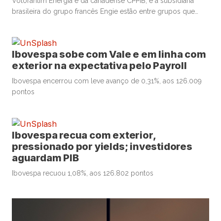
Votorantim Energia e da canadense CPPIB, e a subsidiária
brasileira do grupo francês Engie estão entre grupos que
começaram a se movimentar para avaliar a possibilidade de
aquisição da AES Brasil, colocada à venda pela americana
AES, disseram fontes à Mover. A chinesa CTG e […]
Ibovespa sobe com Vale e em linha com
exterior na expectativa pelo Payroll
Ibovespa encerrou com leve avanço de 0,31%, aos 126.009
pontos
Ibovespa recua com exterior,
pressionado por yields; investidores
aguardam PIB
Ibovespa recuou 1,08%, aos 126.802 pontos