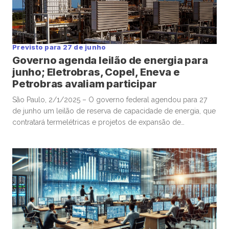
Previsto para 27 de junho
Governo agenda leilão de energia para
junho; Eletrobras, Copel, Eneva e
Petrobras avaliam participar
São Paulo, 2/1/2025 – O governo federal agendou para 27
de junho um leilão de reserva de capacidade de energia, que
contratará termelétricas e projetos de expansão de
hidrelétricas para atendimento à demanda do sistema em
horários de pico de consumo, segundo portaria publicada
pelo Ministério de Minas e Energia no Diário Oficial da União
[…]