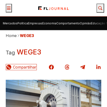
Mercados
Política
Empresas
Economia
Comportamento
Opinião
Educação f
Home
WEGE3
WEGE3
Tag