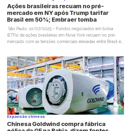
Ações brasileiras recuam no pré-
mercado em NY após Trump tarifar
Brasil em 50%; Embraer tomba
São Paulo, 10/07/2025 – Fundos negociados em bolsa
(ETFs) de ações brasileiras em Nova York recuam no pré-
mercado com as tensões comerciais elevadas entre Brasil e
Estados Unidos, após Donald Trump anunciar tarifas de 50%
para todos os produtos brasileiros, com recibos de papéis
da Embraer como destaque de baixa. Por volta das 08h10,
o EWZ […]
Expansão chinesa
Chinesa Goldwind compra fábrica
eólica da GE na Bahia, dizem fontes