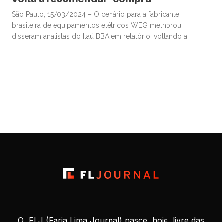
São Paulo, 15/03/2024 – O cenário para a fabricante
brasileira de equipamentos elétricos WEG melhorou,
disseram analistas do Itaú BBA em relatório, voltando a
recomendar a compra dos papéis da companhia após um
rebaixamento da classificação em meados do ano passado.
Os papéis da WEG tiveram desempenho cerca de 30%
inferior ao do índice Ibovespa […]
O FLJ (Faria Lima Journal) nasce, hoje, livre das