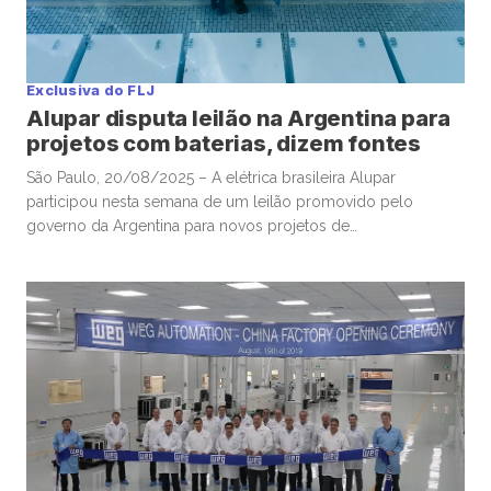
Exclusiva do FLJ
Alupar disputa leilão na Argentina para
projetos com baterias, dizem fontes
São Paulo, 20/08/2025 – A elétrica brasileira Alupar
participou nesta semana de um leilão promovido pelo
governo da Argentina para novos projetos de
armazenamento de energia com baterias, disseram fontes à
Mover, reforçando o interesse da companhia por expansão
internacional na América Latina. Após arrematar contratos em
licitações do setor elétrico em países como Peru, Chile […]