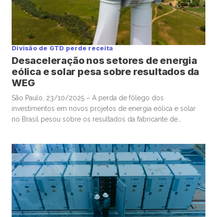
Divisão de GTD perde receita
Desaceleração nos setores de energia
eólica e solar pesa sobre resultados da
WEG
São Paulo, 23/10/2025 – A perda de fôlego dos
investimentos em novos projetos de energia eólica e solar
no Brasil pesou sobre os resultados da fabricante de
equipamentos elétricos WEG no terceiro trimestre, e poderá
impactar ainda mais o balanço do quarto trimestre, disseram
executivos da companhia nesta quinta-feira. Após anos de
expansão inabalável, mesmo […]