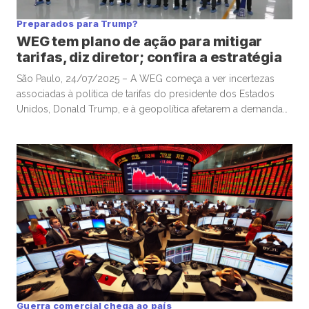
Preparados para Trump?
WEG tem plano de ação para mitigar
tarifas, diz diretor; confira a estratégia
São Paulo, 24/07/2025 – A WEG começa a ver incertezas
associadas à política de tarifas do presidente dos Estados
Unidos, Donald Trump, e à geopolítica afetarem a demanda
pelos chamados equipamentos de ciclo longo, com clientes
adiando decisões de investimento, enquanto se prepara para
ajustar a estratégia caso o Brasil seja atingido por alíquotas
mais […]
Guerra comercial chega ao país