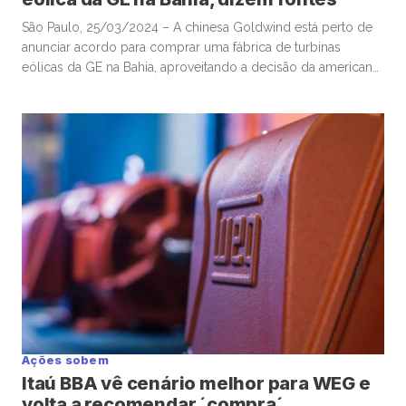
São Paulo, 25/03/2024 – A chinesa Goldwind está perto de
anunciar acordo para comprar uma fábrica de turbinas
eólicas da GE na Bahia, aproveitando a decisão da americana
de abandonar a produção local dos equipamentos, disseram
duas fontes à Mover. A Goldwind, que liderou o mercado
mundial de turbinas em 2022, superando a dinamarquesa
Vestas […]
Ações sobem
Itaú BBA vê cenário melhor para WEG e
volta a recomendar ´compra´