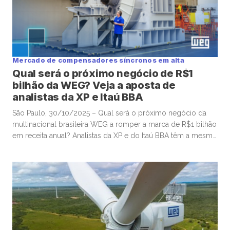
Mercado de compensadores síncronos em alta
Qual será o próximo negócio de R$1
bilhão da WEG? Veja a aposta de
analistas da XP e Itaú BBA
São Paulo, 30/10/2025 – Qual será o próximo negócio da
multinacional brasileira WEG a romper a marca de R$1 bilhão
em receita anual? Analistas da XP e do Itaú BBA têm a mesma
aposta, que está diretamente relacionada às mudanças em
curso no setor de energia em todo o mundo. O crescimento
acelerado da participação […]