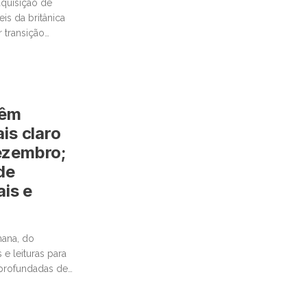
aquisição de
is da britânica
r transição
têm
is claro
ezembro;
de
ais e
ana, do
e leituras para
aprofundadas de
…]