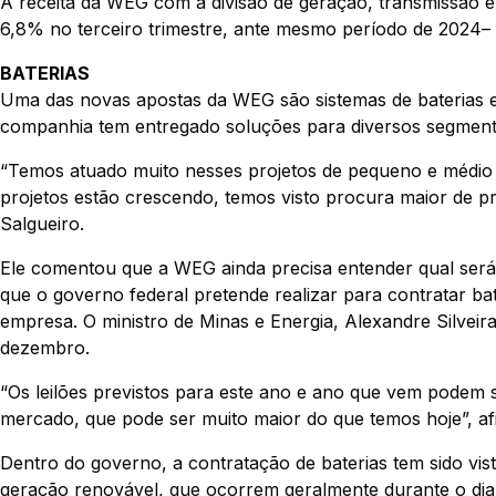
A receita da WEG com a divisão de geração, transmissão e
6,8% no terceiro trimestre, ante mesmo período de 2024–
BATERIAS
Uma das novas apostas da WEG são sistemas de baterias 
companhia tem entregado soluções para diversos segmento
“Temos atuado muito nesses projetos de pequeno e médi
projetos estão crescendo, temos visto procura maior de p
Salgueiro.
Ele comentou que a WEG ainda precisa entender qual ser
que o governo federal pretende realizar para contratar bat
empresa. O ministro de Minas e Energia, Alexandre Silveir
dezembro.
“Os leilões previstos para este ano e ano que vem podem 
mercado, que pode ser muito maior do que temos hoje”, a
Dentro do governo, a contratação de baterias tem sido vi
geração renovável, que ocorrem geralmente durante o dia,