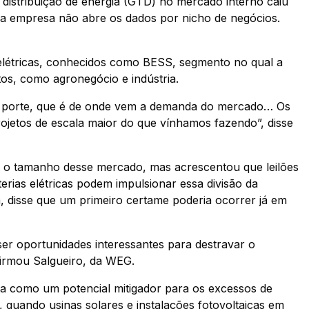
 distribuição de energia (GTD) no mercado interno caiu
 a empresa não abre os dados por nicho de negócios.
elétricas, conhecidos como BESS, segmento no qual a
s, como agronegócio e indústria.
o porte, que é de onde vem a demanda do mercado… Os
rojetos de escala maior do que vínhamos fazendo”, disse
á o tamanho desse mercado, mas acrescentou que leilões
erias elétricas podem impulsionar essa divisão da
a, disse que um primeiro certame poderia ocorrer já em
ser oportunidades interessantes para destravar o
firmou Salgueiro, da WEG.
sta como um potencial mitigador para os excessos de
 quando usinas solares e instalações fotovoltaicas em