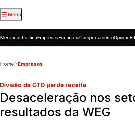
Menu
Mercados
Política
Empresas
Economia
Comportamento
Opinião
Ed
Home
Empresas
Divisão de GTD perde receita
Desaceleração nos seto
resultados da WEG