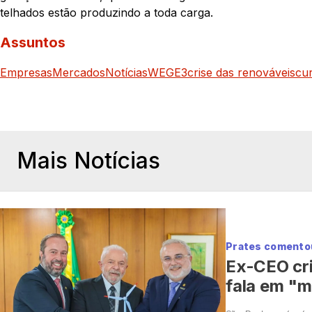
telhados estão produzindo a toda carga.
Assuntos
Empresas
Mercados
Notícias
WEGE3
crise das renováveis
cur
Mais Notícias
Prates comentou
Ex-CEO cri
fala em "m