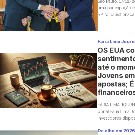
São Paulo, 17/12/2
uma participação mi
BP, foi questionada
energética com má 
Faria Lima Journ
OS EUA co
sentimento
até o mome
Jovens em
apostas; É 
financeiro
FARIA LIMA JOURN
portal Faria Lima J
investidores dispo
boas histórias e m
De olho em 202