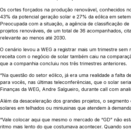
Os cortes forçados na produção renovável, conhecidos no
43% da potencial geração solar e 27% da eólica em setem
Preocupada com a situação, a agência de classificação de 
projetos renováveis, de um total de 36 acompanhados, cit
relevante ao menos até 2030.
O cenário levou a WEG a registrar mais um trimestre se
receita com o negócio de solar também caiu na comparaçã
que a companhia concluiu nos três trimestres anteriores.
“Na questão do setor eólico, já era uma realidade a falta d
para vocês, nas últimas teleconferências, que o solar seri
Finanças da WEG, Andre Salgueiro, durante call com analis
Além da desaceleração dos grandes projetos, o segmento de
solares em telhados ou miniusinas que atendem à demanda
“Vale colocar aqui que mesmo o mercado de “GD” não está
ritmo mais lento do que costumava acontecer. Quando soma 