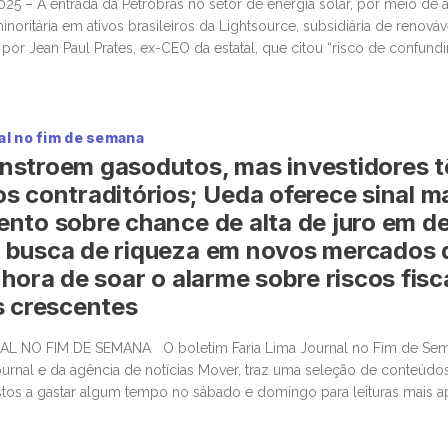
025 – A entrada da Petrobras no setor de energia solar, por meio de 
noritária em ativos brasileiros da Lightsource, subsidiária de renováve
 por Jean Paul Prates, ex-CEO da estatal, que citou “risco de confundi
alocação de capital”. A Petrobras […]
al no fim de semana
nstroem gasodutos, mas investidores 
s contraditórios; Ueda oferece sinal ma
nto sobre chance de alta de juro em d
 busca de riqueza em novos mercados 
hora de soar o alarme sobre riscos fisc
s crescentes
AL NO FIM DE SEMANA O boletim Faria Lima Journal no Fim de Sem
ournal e da agência de notícias Mover, traz uma seleção de conteúdos 
stos a gastar algum tempo no sábado e domingo para leituras mais 
ateriais informativos. OS EUA constroem gasodutos; mas investidores [
6