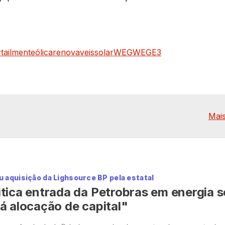
tailment
eólica
renovaveis
solar
WEG
WEGE3
Mais
 aquisição da Lighsource BP pela estatal
tica entrada da Petrobras em energia s
á alocação de capital"