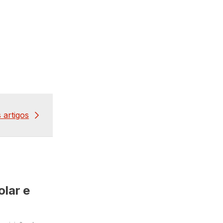
 artigos
olar e