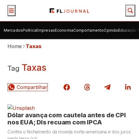
Mercados
Política
Empresas
Economia
Comportamento
Opinião
Educação f
Home
Taxas
Taxas
Tag
Dólar avança com cautela antes de CPI
nos EUA; DIs recuam com IPCA
Confira o fechamento da moeda norte-americana e dos juros
nesta terça (12)