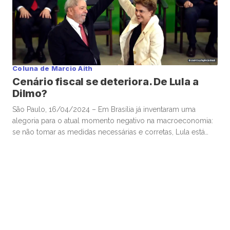
Coluna de Marcio Aith
Cenário fiscal se deteriora. De Lula a
Dilmo?
São Paulo, 16/04/2024 – Em Brasília já inventaram uma
alegoria para o atual momento negativo na macroeconomia:
se não tomar as medidas necessárias e corretas, Lula está
prestes a virar um “Dilmo”. Motivos não faltam para a tensa
ironia, que remonta ao período de descontrole econômico
da ex-presidente Dilma Rousseff. Na LDO (Lei de Diretrizes […]