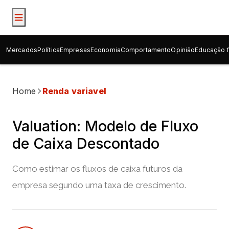
Mercados
Política
Empresas
Economia
Comportamento
Opinião
Educação f
Home
Renda variavel
Valuation: Modelo de Fluxo
de Caixa Descontado
Como estimar os fluxos de caixa futuros da
empresa segundo uma taxa de crescimento.