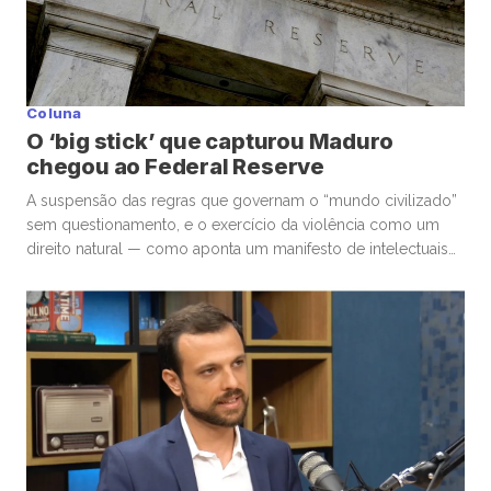
Coluna
O ‘big stick’ que capturou Maduro
chegou ao Federal Reserve
A suspensão das regras que governam o “mundo civilizado”
sem questionamento, e o exercício da violência como um
direito natural — como aponta um manifesto de intelectuais
críticos à operação militar dos Estados Unidos na Venezuela
— deixaram a dimensão geopolítica e bateram à porta do
Federal Reserve (Fed). Seu presidente, Jerome Powell,
recebeu intimações […]