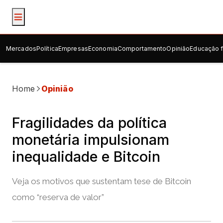
Mercados
Política
Empresas
Economia
Comportamento
Opinião
Educação f
Home
Opinião
Fragilidades da política
monetária impulsionam
inequalidade e Bitcoin
Veja os motivos que sustentam tese de Bitcoin
como “reserva de valor”