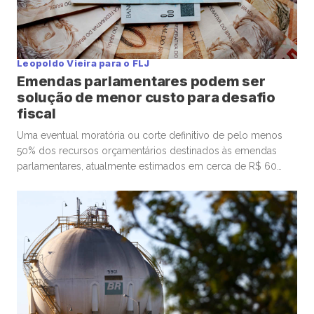
Leopoldo Vieira para o FLJ
Emendas parlamentares podem ser
solução de menor custo para desafio
fiscal
Uma eventual moratória ou corte definitivo de pelo menos
50% dos recursos orçamentários destinados às emendas
parlamentares, atualmente estimados em cerca de R$ 60
bilhões, além de contribuir significativamente para o país
retomar o superávit primário, seria uma alternativa imediata
para o desafio fiscal brasileiro, afastando a ameaça de
instabilidade institucional, crise econômica e mobilização […]