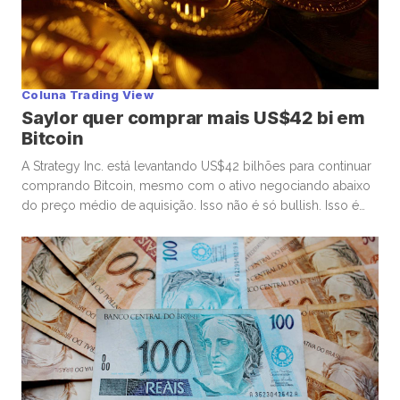
Coluna Trading View
Saylor quer comprar mais US$42 bi em
Bitcoin
A Strategy Inc. está levantando US$42 bilhões para continuar
comprando Bitcoin, mesmo com o ativo negociando abaixo
do preço médio de aquisição. Isso não é só bullish. Isso é
uma aposta alavancada, concentrada e consciente. E aqui
está o ponto que muita gente finge não ver: não existe
almoço grátis na estrutura que ele montou. […]