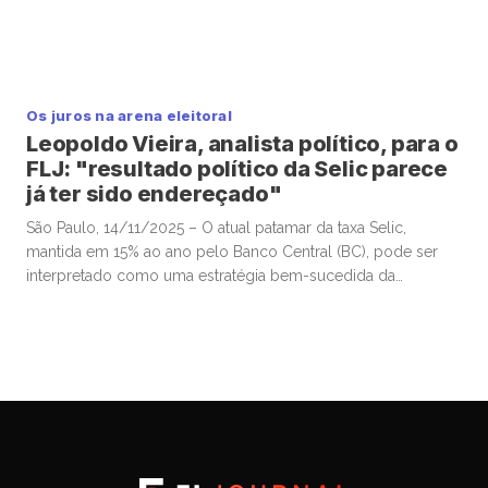
Os juros na arena eleitoral
Leopoldo Vieira, analista político, para o
FLJ: "resultado político da Selic parece
já ter sido endereçado"
São Paulo, 14/11/2025 – O atual patamar da taxa Selic,
mantida em 15% ao ano pelo Banco Central (BC), pode ser
interpretado como uma estratégia bem-sucedida da
autoridade monetária para valorizar o real frente ao dólar e,
assim, conter a inflação, sobretudo a de alimentos. Esse
movimento contribuiu para a estabilização da popularidade
do presidente Luiz […]