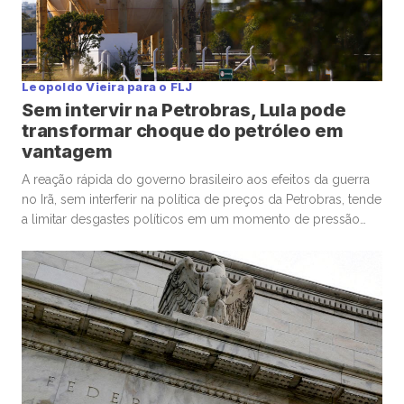
Leopoldo Vieira para o FLJ
Sem intervir na Petrobras, Lula pode
transformar choque do petróleo em
vantagem
A reação rápida do governo brasileiro aos efeitos da guerra
no Irã, sem interferir na política de preços da Petrobras, tende
a limitar desgastes políticos em um momento de pressão
sobre os índices de aprovação do presidente Luiz Inácio
Lula da Silva. O Palácio do Planalto enfatiza que o pacote
anti-inflacionário é temporário, para amortecer […]