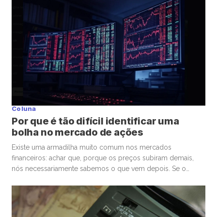
participantes para a bolsa. Mas, junto com essa facilidade,
surgiu um comportamento que […]
Coluna
Por que é tão difícil identificar uma
bolha no mercado de ações
Existe uma armadilha muito comum nos mercados
financeiros: achar que, porque os preços subiram demais,
nós necessariamente sabemos o que vem depois. Se o
mercado de ações está em uma bolha, isso é perigoso. Mas
talvez ainda mais perigoso seja ter certeza absoluta,
independentemente de ele estar ou não. Nas últimas
semanas, vimos movimentos impressionantes. […]