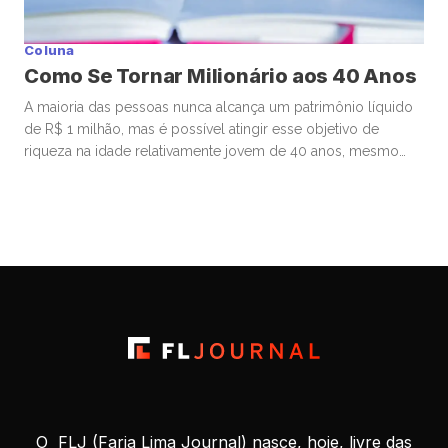
Coluna
Como Se Tornar Milionário aos 40 Anos
A maioria das pessoas nunca alcança um patrimônio líquido
de R$ 1 milhão, mas é possível atingir esse objetivo de
riqueza na idade relativamente jovem de 40 anos, mesmo
começando de origens humildes. Muitos que se tornam
milionários aos 40 começam a investir ainda bem jovens,
estão dispostos a assumir riscos financeiros calculados e
priorizam […]
O FLJ (Faria Lima Journal) nasce, hoje, livre das