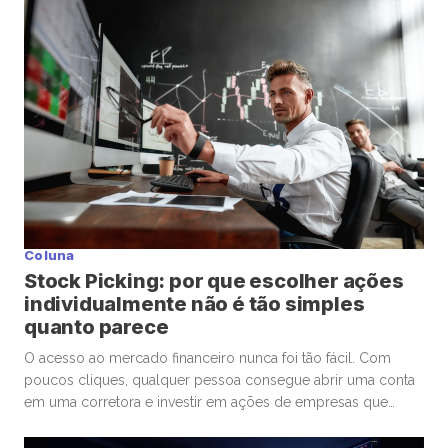
assim, ser premiado com confiança global. Enquanto o
mundo […]
Coluna
Stock Picking: por que escolher ações
individualmente não é tão simples
quanto parece
O acesso ao mercado financeiro nunca foi tão fácil. Com
poucos cliques, qualquer pessoa consegue abrir uma conta
em uma corretora e investir em ações de empresas que
admira ou considera promissoras. Esse movimento
democratizou os investimentos e trouxe milhões de novos