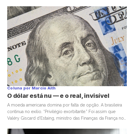
Coluna por Marcio Aith
O dólar está nu — e o real, invisível
A moeda americana domina por falta de opção. A brasileira
continua no exílio. “Privilégio exorbitante.” Foi assim que
Valéry Giscard d’Estaing, ministro das Finanças da França nos
anos 1960, descreveu a capacidade única dos Estados
Unidos de financiar déficits em sua própria moeda — e, ainda