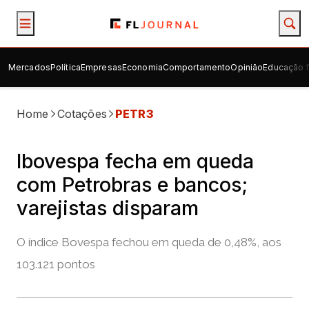
Mercados
Política
Empresas
Economia
Comportamento
Opinião
Educação f
Home
Cotações
PETR3
Ibovespa fecha em queda
com Petrobras e bancos;
varejistas disparam
O índice Bovespa fechou em queda de 0,48%, aos
103.121 pontos