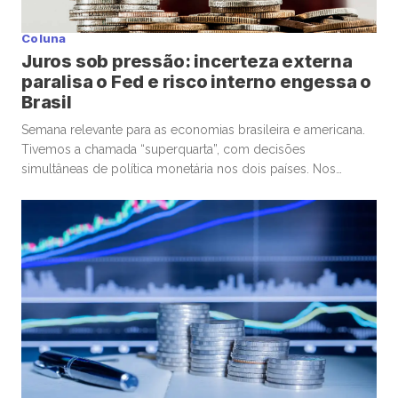
Coluna
Juros sob pressão: incerteza externa
paralisa o Fed e risco interno engessa o
Brasil
Semana relevante para as economias brasileira e americana.
Tivemos a chamada “superquarta”, com decisões
simultâneas de política monetária nos dois países. Nos
Estados Unidos, o Federal Reserve optou por manter a taxa
de juros. No Brasil, o Banco Central seguiu um caminho
diferente, com um corte marginal, bastante conservador.
Começando pelos Estados Unidos, o ponto […]