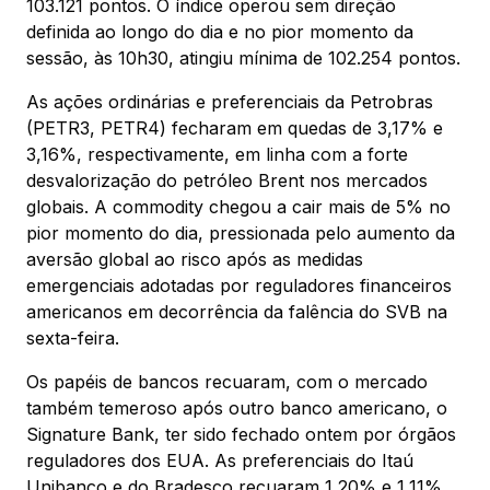
103.121 pontos. O índice operou sem direção
definida ao longo do dia e no pior momento da
sessão, às 10h30, atingiu mínima de 102.254 pontos.
As ações ordinárias e preferenciais da Petrobras
(PETR3, PETR4) fecharam em quedas de 3,17% e
3,16%, respectivamente, em linha com a forte
desvalorização do petróleo Brent nos mercados
globais. A commodity chegou a cair mais de 5% no
pior momento do dia, pressionada pelo aumento da
aversão global ao risco após as medidas
emergenciais adotadas por reguladores financeiros
americanos em decorrência da falência do SVB na
sexta-feira.
Os papéis de bancos recuaram, com o mercado
também temeroso após outro banco americano, o
Signature Bank, ter sido fechado ontem por órgãos
reguladores dos EUA. As preferenciais do Itaú
Unibanco e do Bradesco recuaram 1,20% e 1,11%,