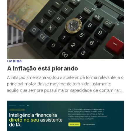
Coluna
A inflação está piorando
A inflação americana voltou a acelerar de forma relevante, e o
principal motor desse movimento tem sido justamente
aquilo que sempre possui maior capacidade de contaminar
rapidamente a economia global: energia. A guerra
envolvendo Irã, Estados Unidos e toda a tensão no Estreito
de Ormuz trouxe novamente para o centro da discussão um
tema que […]