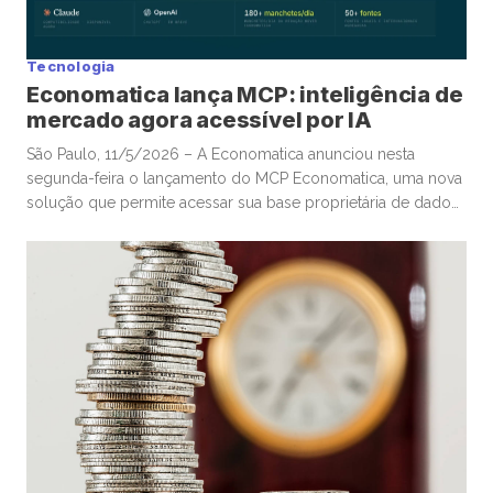
Tecnologia
Economatica lança MCP: inteligência de
mercado agora acessível por IA
São Paulo, 11/5/2026 – A Economatica anunciou nesta
segunda-feira o lançamento do MCP Economatica, uma nova
solução que permite acessar sua base proprietária de dados
financeiros e de mercado por meio de assistentes de
Inteligência Artificial. A ferramenta, baseada no Model Context
Protocol (MCP), possibilita que clientes consultem dados de
mercado em linguagem natural diretamente […]