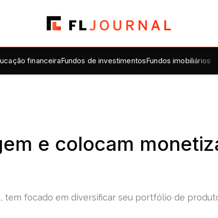
ucação financeira
Fundos de investimentos
Fundos imobiliários
gem e colocam monetiza
tem focado em diversificar seu portfólio de produto