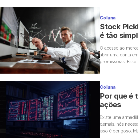
Coluna
Stock Pick
é tão simp
O acesso ao mercad
abrir uma conta em
promissoras. Esse 
para a bolsa. Mas,
Coluna
Por que é t
ações
Existe uma armadi
demais, nós neces
isso é perigoso. M
estar ou não. Nas 