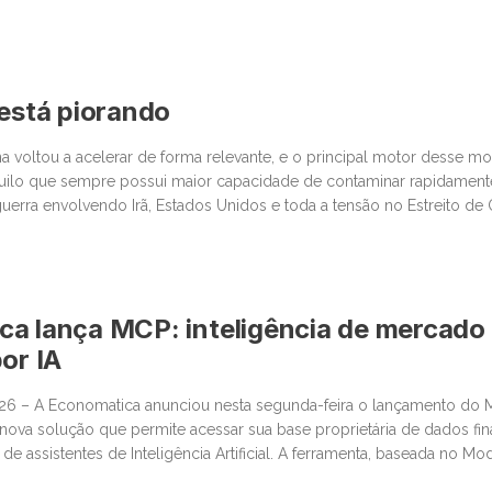
 está piorando
na voltou a acelerar de forma relevante, e o principal motor desse 
quilo que sempre possui maior capacidade de contaminar rapidamen
 guerra envolvendo Irã, Estados Unidos e toda a tensão no Estreito d
centro da discussão um tema que […]
a lança MCP: inteligência de mercado
or IA
026 – A Economatica anunciou nesta segunda-feira o lançamento do
ova solução que permite acessar sua base proprietária de dados fin
e assistentes de Inteligência Artificial. A ferramenta, baseada no Mo
ssibilita que clientes consultem dados de mercado em linguagem na