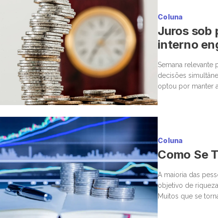
diretamente […]
Coluna
Juros sob 
interno en
Semana relevante p
decisões simultâne
optou por manter a
corte marginal, ba
Coluna
Como Se To
A maioria das pess
objetivo de rique
Muitos que se torn
assumir riscos fina