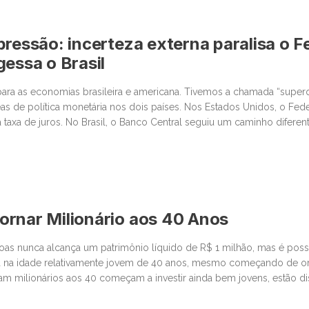
pressão: incerteza externa paralisa o Fe
gessa o Brasil
ara as economias brasileira e americana. Tivemos a chamada “super
as de política monetária nos dois países. Nos Estados Unidos, o Fed
 taxa de juros. No Brasil, o Banco Central seguiu um caminho difere
stante conservador. Começando pelos Estados Unidos, o ponto […]
rnar Milionário aos 40 Anos
oas nunca alcança um patrimônio líquido de R$ 1 milhão, mas é possív
za na idade relativamente jovem de 40 anos, mesmo começando de or
am milionários aos 40 começam a investir ainda bem jovens, estão d
nceiros calculados e priorizam […]