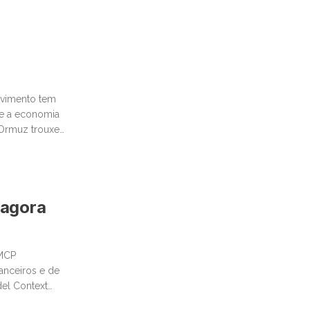
movimento tem
te a economia
e Ormuz trouxe
 agora
 MCP
anceiros e de
del Context
tural