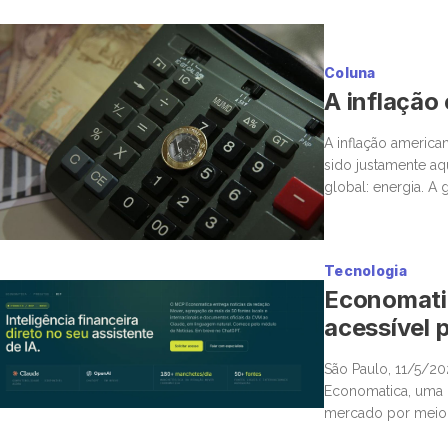
Coluna
A inflação
A inflação america
sido justamente a
global: energia. A
novamente para o 
Tecnologia
Economatic
acessível p
São Paulo, 11/5/2
Economatica, uma n
mercado por meio d
Protocol (MCP), po