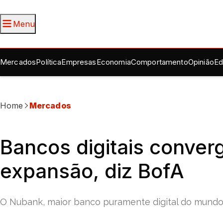
Menu
Mercados
Política
Empresas
Economia
Comportamento
Opinião
Ed
Home
Mercados
Bancos digitais conver
expansão, diz BofA
O Nubank, maior banco puramente digital do mundo, 