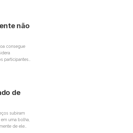
mente não
ssoa consegue
idera
 participantes
cado de
reços subiram
 em uma bolha,
emente de ele