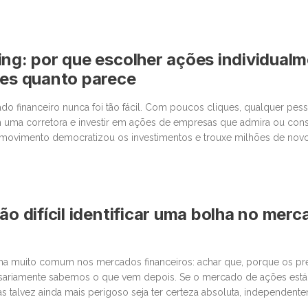
ing: por que escolher ações individual
les quanto parece
o financeiro nunca foi tão fácil. Com poucos cliques, qualquer pe
 uma corretora e investir em ações de empresas que admira ou cons
movimento democratizou os investimentos e trouxe milhões de novos
 junto com essa facilidade, surgiu um comportamento que […]
ão difícil identificar uma bolha no mer
lha muito comum nos mercados financeiros: achar que, porque os p
sariamente sabemos o que vem depois. Se o mercado de ações está
as talvez ainda mais perigoso seja ter certeza absoluta, independent
últimas semanas, vimos movimentos impressionantes. […]