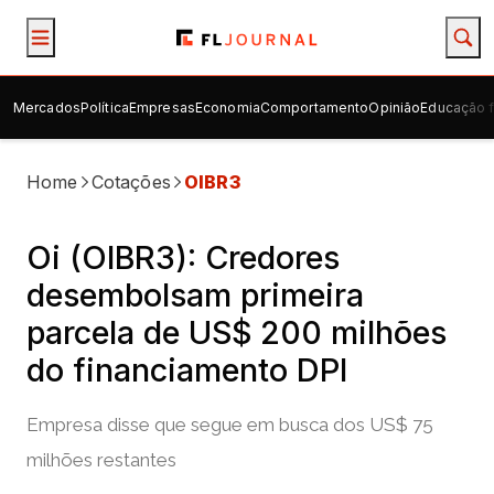
Mercados
Política
Empresas
Economia
Comportamento
Opinião
Educação f
Home
Cotações
OIBR3
Oi (OIBR3): Credores
desembolsam primeira
parcela de US$ 200 milhões
do financiamento DPI
Empresa disse que segue em busca dos US$ 75
milhões restantes