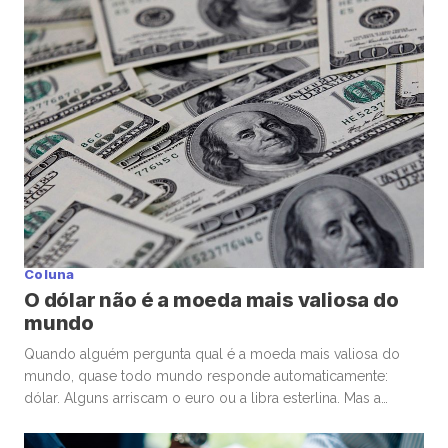
assim, ser premiado com confiança global. Enquanto o
mundo […]
Coluna
O dólar não é a moeda mais valiosa do
mundo
Quando alguém pergunta qual é a moeda mais valiosa do
mundo, quase todo mundo responde automaticamente:
dólar. Alguns arriscam o euro ou a libra esterlina. Mas a
resposta costuma surpreender. A moeda de maior valor
nominal frente ao dólar é o dinar kuwaitiano (KWD). Hoje, um