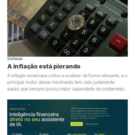
Coluna
A inflação está piorando
A inflação americana voltou a acelerar de forma relevante, e o
principal motor desse movimento tem sido justamente
aquilo que sempre possui maior capacidade de contaminar
rapidamente a economia global: energia. A guerra
envolvendo Irã, Estados Unidos e toda a tensão no Estreito
de Ormuz trouxe novamente para o centro da discussão um
tema que […]