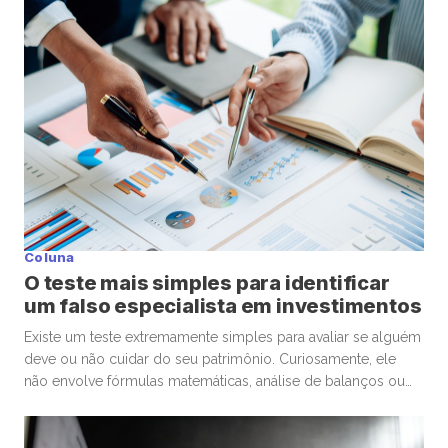
único dinar vale aproximadamente US$ 3,27 dólares, ou algo
[…]
Coluna
O teste mais simples para identificar
um falso especialista em investimentos
Existe um teste extremamente simples para avaliar se alguém
deve ou não cuidar do seu patrimônio. Curiosamente, ele
não envolve fórmulas matemáticas, análise de balanços ou
conhecimentos avançados de economia. A pergunta é muito
mais básica: “Se eu precisasse escolher um médico para
uma cirurgia delicada, levaria em conta os mesmos critérios