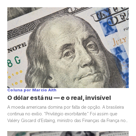
Coluna por Marcio Aith
O dólar está nu — e o real, invisível
A moeda americana domina por falta de opção. A brasileira
continua no exílio. “Privilégio exorbitante.” Foi assim que
Valéry Giscard d’Estaing, ministro das Finanças da França nos
anos 1960, descreveu a capacidade única dos Estados
Unidos de financiar déficits em sua própria moeda — e, ainda