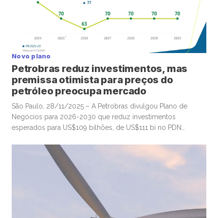
Novo plano
Petrobras reduz investimentos, mas
premissa otimista para preços do
petróleo preocupa mercado
São Paulo, 28/11/2025 – A Petrobras divulgou Plano de
Negócios para 2026-2030 que reduz investimentos
esperados para US$109 bilhões, de US$111 bi no PDN
anterior (2025-2030), em linha com expectativas do
mercado, depois de notícias que anteciparam os números,
mas com premissas otimistas para os preços do petróleo
nos próximos anos que geraram alguma preocupação […]