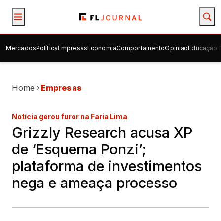
Mercados
Política
Empresas
Economia
Comportamento
Opinião
Educação f
Home
Empresas
Notícia gerou furor na Faria Lima
Grizzly Research acusa XP
de ‘Esquema Ponzi’;
plataforma de investimentos
nega e ameaça processo