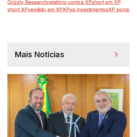
Grizzly Research
relatório contra XP
short em XP
short XP
vendido em XP
XP
xp investimentos
XP ponzi
Mais Notícias