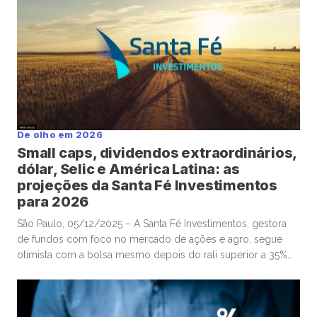
EUA constroem gasodutos; mas investidores […]
De olho em 2026
Small caps, dividendos extraordinários,
dólar, Selic e América Latina: as
projeções da Santa Fé Investimentos
para 2026
São Paulo, 05/12/2025 – A Santa Fé Investimentos, gestora
de fundos com foco no mercado de ações e agro, segue
otimista com a bolsa mesmo depois do rali superior a 35%
do Ibovespa em 2025. Em entrevista à Mover/Faria
Lima Journal, o sócio e gestor Gabriel Diniz Junqueira
defendeu que o movimento de alta dos ativos de […]