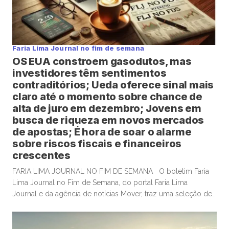
Faria Lima Journal no fim de semana
OS EUA constroem gasodutos, mas
investidores têm sentimentos
contraditórios; Ueda oferece sinal mais
claro até o momento sobre chance de
alta de juro em dezembro; Jovens em
busca de riqueza em novos mercados
de apostas; É hora de soar o alarme
sobre riscos fiscais e financeiros
crescentes
FARIA LIMA JOURNAL NO FIM DE SEMANA O boletim Faria
Lima Journal no Fim de Semana, do portal Faria Lima
Journal e da agência de notícias Mover, traz uma seleção de
conteúdos e leituras para investidores dispostos a gastar
algum tempo no sábado e domingo para leituras mais
aprofundadas de boas histórias e materiais informativos. OS