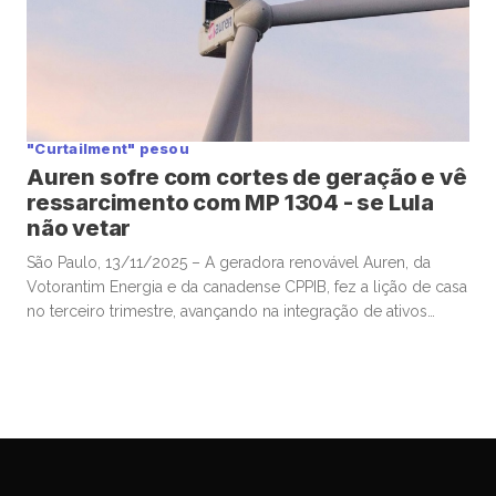
"Curtailment" pesou
Auren sofre com cortes de geração e vê
ressarcimento com MP 1304 - se Lula
não vetar
São Paulo, 13/11/2025 – A geradora renovável Auren, da
Votorantim Energia e da canadense CPPIB, fez a lição de casa
no terceiro trimestre, avançando na integração de ativos
comprados da AES Brasil e mostrando ganhos de eficiência,
mas viu os resultados pesadamente afetados por fatores
“exógenos”, e agora aguarda ansiosa por potencial ajuda
milionária que […]