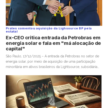
Prates comentou aquisição da Lighsource BP pela
estatal
Ex-CEO critica entrada da Petrobras em
energia solar e fala em "má alocação de
capital"
São Paulo, 17/12/2025 – A entrada da Petrobras no setor de
energia solar, por meio de aquisição de uma participação
minoritária em ativos brasileiros da Lightsource, subsidiária
de renováveis da britânica BP, foi questionada por Jean Paul
Prates, ex-CEO da estatal, que citou “risco de confundir
transição energética com má alocação de capital”. A
Petrobras […]