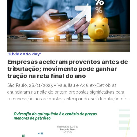
‘Dividendo day’
Empresas aceleram proventos antes de
tributação; movimento pode ganhar
tração na reta final do ano
São Paulo, 28/11/2025 – Vale, Itaú e Axia, ex-Eletrobras,
anunciaram na noite de ontem propostas significativas para
remuneração aos acionistas, antecipando-se à tributação de
dividendos mensais acima de R$50 mil pagos por empresas
a pessoas físicas partir de 2026, em movimento que poderá
ganhar mais tração até o fim deste ano e deve envolver
diversas companhias listadas em bolsa. A Vale, por
exemplo, anunciou remuneração total de R$3,58 por […]