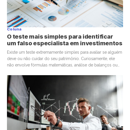
Coluna
O teste mais simples para identificar
um falso especialista em investimentos
Existe um teste extremamente simples para avaliar se alguém
deve ou não cuidar do seu patrimônio. Curiosamente, ele
não envolve fórmulas matemáticas, análise de balanços ou
conhecimentos avançados de economia. A pergunta é muito
mais básica: “Se eu precisasse escolher um médico para
uma cirurgia delicada, levaria em conta os mesmos critérios
que estou utilizando […]