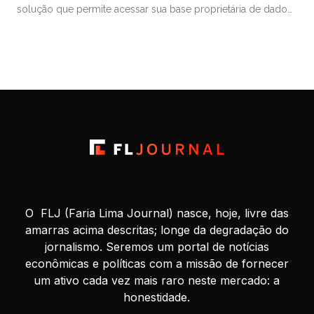
solução que permite acessar sua base proprietária de dados
financeiros e de mercado por meio de assistentes de
Inteligência Artificial. A ferramenta, baseada no Model Context
Protocol (MCP), possibilita que clientes consultem dados de
mercado em linguagem natural diretamente […]
O FLJ (Faria Lima Journal) nasce, hoje, livre das
amarras acima descritas; longe da degradação do
jornalismo. Seremos um portal de notícias
econômicas e políticas com a missão de fornecer
um ativo cada vez mais raro neste mercado: a
honestidade.