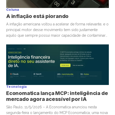
Coluna
A inflação está piorando
A inflação americana voltou a acelerar de forma relevante, e o
principal motor desse movimento tem sido justamente
aquilo que sempre possui maior capacidade de contaminar
rapidamente a economia global: energia. A guerra
envolvendo Irã, Estados Unidos e toda a tensão no Estreito
de Ormuz trouxe novamente para o centro da discussão um
tema que […]
Tecnologia
Economatica lança MCP: inteligência de
mercado agora acessível por IA
São Paulo, 11/5/2026 – A Economatica anunciou nesta
segunda-feira o lançamento do MCP Economatica, uma nova