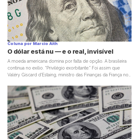
Coluna por Marcio Aith
O dólar está nu — e o real, invisível
A moeda americana domina por falta de opção. A brasileira
continua no exílio. “Privilégio exorbitante.” Foi assim que
Valéry Giscard d’Estaing, ministro das Finanças da França nos
anos 1960, descreveu a capacidade única dos Estados
Unidos de financiar déficits em sua própria moeda — e, ainda
assim, ser premiado com confiança global. Enquanto o
mundo […]