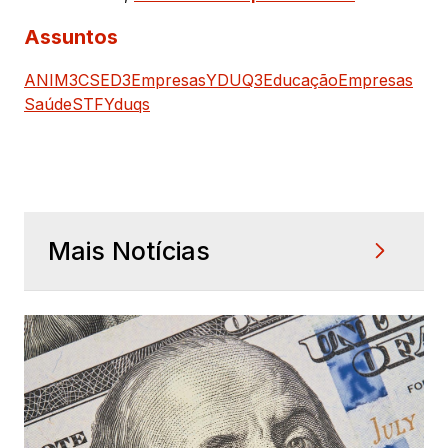
Assuntos
ANIM3
CSED3
Empresas
YDUQ3
Educação
Empresas
Saúde
STF
Yduqs
Mais Notícias