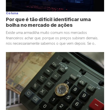
Coluna
Por que é tão difícil identificar uma
bolha no mercado de ações
Existe uma armadilha muito comum nos mercados
financeiros: achar que, porque os preços subiram demais,
nós necessariamente sabemos o que vem depois. Se o
mercado de ações está em uma bolha, isso é perigoso. Mas
talvez ainda mais perigoso seja ter certeza absoluta,
independentemente de ele estar ou não. Nas últimas
semanas, vimos movimentos impressionantes. […]