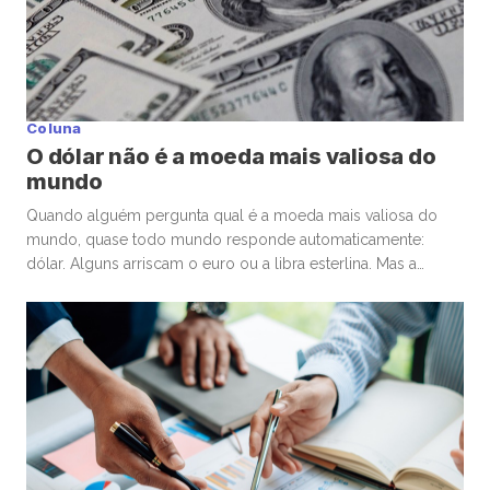
Coluna
O dólar não é a moeda mais valiosa do
mundo
Quando alguém pergunta qual é a moeda mais valiosa do
mundo, quase todo mundo responde automaticamente:
dólar. Alguns arriscam o euro ou a libra esterlina. Mas a
resposta costuma surpreender. A moeda de maior valor
nominal frente ao dólar é o dinar kuwaitiano (KWD). Hoje, um
único dinar vale aproximadamente US$ 3,27 dólares, ou algo
[…]