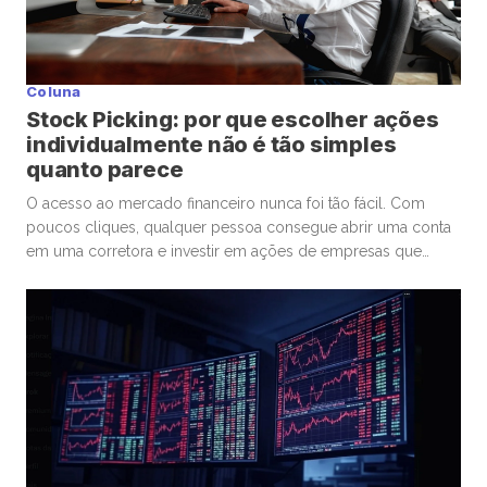
Coluna
Stock Picking: por que escolher ações
individualmente não é tão simples
quanto parece
O acesso ao mercado financeiro nunca foi tão fácil. Com
poucos cliques, qualquer pessoa consegue abrir uma conta
em uma corretora e investir em ações de empresas que
admira ou considera promissoras. Esse movimento
democratizou os investimentos e trouxe milhões de novos
participantes para a bolsa. Mas, junto com essa facilidade,
surgiu um comportamento que […]