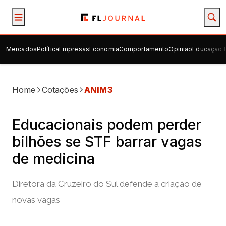
Mercados
Política
Empresas
Economia
Comportamento
Opinião
Educação f
Home
Cotações
ANIM3
Educacionais podem perder
bilhões se STF barrar vagas
de medicina
Diretora da Cruzeiro do Sul defende a criação de
novas vagas