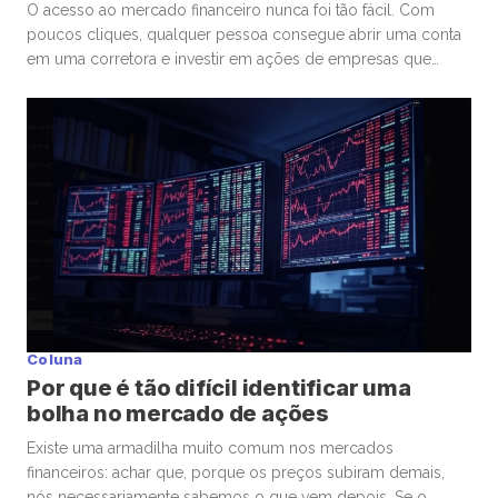
O acesso ao mercado financeiro nunca foi tão fácil. Com
poucos cliques, qualquer pessoa consegue abrir uma conta
em uma corretora e investir em ações de empresas que
admira ou considera promissoras. Esse movimento
democratizou os investimentos e trouxe milhões de novos
participantes para a bolsa. Mas, junto com essa facilidade,
surgiu um comportamento que […]
Coluna
Por que é tão difícil identificar uma
bolha no mercado de ações
Existe uma armadilha muito comum nos mercados
financeiros: achar que, porque os preços subiram demais,
nós necessariamente sabemos o que vem depois. Se o