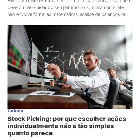
Existe um teste extremamente simples para avaliar se alguém
deve ou não cuidar do seu patrimônio. Curiosamente, ele
não envolve fórmulas matemáticas, análise de balanços ou
conhecimentos avançados de economia. A pergunta é muito
mais básica: “Se eu precisasse escolher um médico para
uma cirurgia delicada, levaria em conta os mesmos critérios
que estou utilizando […]
Coluna
Stock Picking: por que escolher ações
individualmente não é tão simples
quanto parece