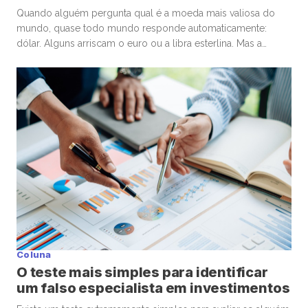
Quando alguém pergunta qual é a moeda mais valiosa do
mundo, quase todo mundo responde automaticamente:
dólar. Alguns arriscam o euro ou a libra esterlina. Mas a
resposta costuma surpreender. A moeda de maior valor
nominal frente ao dólar é o dinar kuwaitiano (KWD). Hoje, um
único dinar vale aproximadamente US$ 3,27 dólares, ou algo
[…]
Coluna
O teste mais simples para identificar
um falso especialista em investimentos