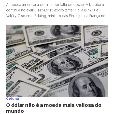
A moeda americana domina por falta de opção. A brasileira
continua no exílio. “Privilégio exorbitante.” Foi assim que
Valéry Giscard d’Estaing, ministro das Finanças da França nos
anos 1960, descreveu a capacidade única dos Estados
Unidos de financiar déficits em sua própria moeda — e, ainda
assim, ser premiado com confiança global. Enquanto o
mundo […]
Coluna
O dólar não é a moeda mais valiosa do
mundo