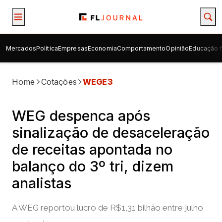
Mercados
Política
Empresas
Economia
Comportamento
Opinião
Educação f
Home
Cotações
WEGE3
WEG despenca após
sinalização de desaceleração
de receitas apontada no
balanço do 3º tri, dizem
analistas
A WEG reportou lucro de R$1,31 bilhão entre julho