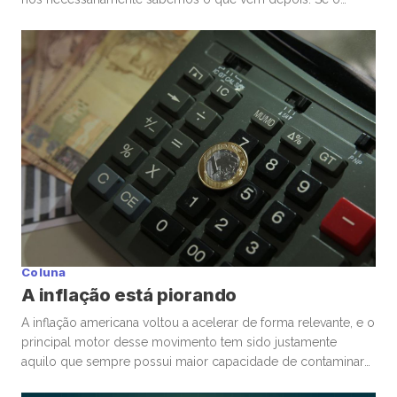
mercado de ações está em uma bolha, isso é perigoso. Mas
talvez ainda mais perigoso seja ter certeza absoluta,
independentemente de ele estar ou não. Nas últimas
semanas, vimos movimentos impressionantes. […]
Coluna
A inflação está piorando
A inflação americana voltou a acelerar de forma relevante, e o
principal motor desse movimento tem sido justamente
aquilo que sempre possui maior capacidade de contaminar
rapidamente a economia global: energia. A guerra