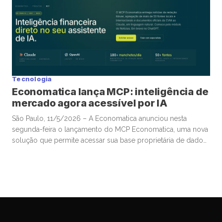
envolvendo Irã, Estados Unidos e toda a tensão no Estreito
de Ormuz trouxe novamente para o centro da discussão um
tema que […]
Tecnologia
Economatica lança MCP: inteligência de
mercado agora acessível por IA
São Paulo, 11/5/2026 – A Economatica anunciou nesta
segunda-feira o lançamento do MCP Economatica, uma nova
solução que permite acessar sua base proprietária de dados
financeiros e de mercado por meio de assistentes de
Inteligência Artificial. A ferramenta, baseada no Model Context
Protocol (MCP), possibilita que clientes consultem dados de
mercado em linguagem natural diretamente […]