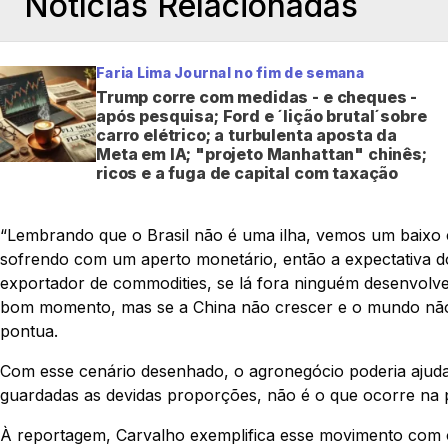
Notícias Relacionadas
Faria Lima Journal no fim de semana
Trump corre com medidas - e cheques -
após pesquisa; Ford e ´lição brutal´sobre
carro elétrico; a turbulenta aposta da
Meta em IA; "projeto Manhattan" chinês;
ricos e a fuga de capital com taxação
“Lembrando que o Brasil não é uma ilha, vemos um baixo 
sofrendo com um aperto monetário, então a expectativa d
exportador de commodities, se lá fora ninguém desenvol
bom momento, mas se a China não crescer e o mundo não v
pontua.
Com esse cenário desenhado, o agronegócio poderia ajudar
guardadas as devidas proporções, não é o que ocorre na 
À reportagem, Carvalho exemplifica esse movimento com 