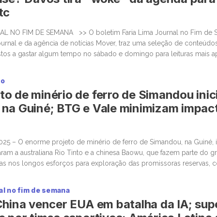
tc
AL NO FIM DE SEMANA >> O boletim Faria Lima Journal no Fim de 
ournal e da agência de notícias Mover, traz uma seleção de conteúdos 
stos a gastar algum tempo no sábado e domingo para leituras mais 
ateriais informativos. Grandes empresas reduzem presença […]
ço
o de minério de ferro de Simandou inic
na Guiné; BTG e Vale minimizam impac
025 – O enorme projeto de minério de ferro de Simandou, na Guiné, i
ram a australiana Rio Tinto e a chinesa Baowu, que fazem parte do g
as nos longos esforços para exploração das promissoras reservas, 
gião poderá exportar até 120 milhões de […]
al no fim de semana
China vencer EUA em batalha da IA; sup