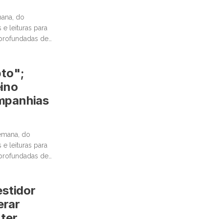
ana, do
e leituras para
aprofundadas de
…]
pto";
eino
ompanhias
emana, do
e leituras para
aprofundadas de
stidor
erar
 ter