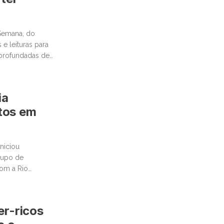
Semana, do
e leituras para
aprofundadas de
ia
tos em
niciou
rupo de
com a Rio
er-ricos