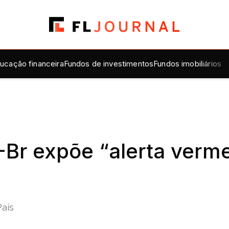
ucação financeira
Fundos de investimentos
Fundos imobiliários
-Br expõe “alerta verm
País