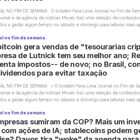
AL NO FIM DE SEMANA O boletim Faria Lima Journal no Fim de Sem
ournal e da agência de notícias Mover, traz uma seleção de conteúdos 
stos a gastar algum tempo no sábado e domingo para leituras mais 
ateriais informativos. OS EUA constroem gasodutos; mas investidores [
al no fim de semana
itcoin gera vendas de "tesourarias cri
resa de Lutnick tem seu melhor ano; R
nta impostos-- de novo; no Brasil, c
ividendos para evitar taxação
L NO FIM DE SEMANA > O boletim Faria Lima Journal no Fim de S
ournal e da agência de notícias Mover, traz uma seleção de conteúdos 
stos a gastar algum tempo no sábado e domingo para leituras mais 
ateriais informativos. Empresas que acumulam bitcoin […]
al no fim de semana
mpresas sumiram da COP? Mais um inve
com ações de IA; stablecoins podem g
ise? Davos tira "woke" da agenda para