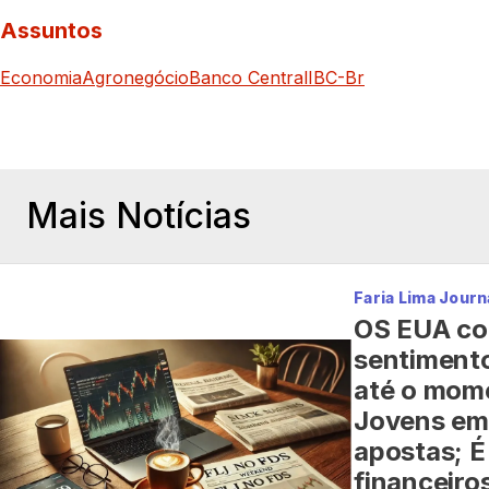
Assuntos
Economia
Agronegócio
Banco Central
IBC-Br
Mais Notícias
Faria Lima Journ
OS EUA co
sentimento
até o mome
Jovens em
apostas; É 
financeiro