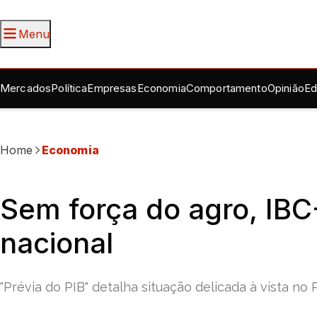
Menu
Mercados
Política
Empresas
Economia
Comportamento
Opinião
Ed
Home
Economia
Sem força do agro, IBC
nacional
"Prévia do PIB" detalha situação delicada à vista no 