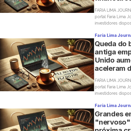
FARIA LIMA JOURN
portal Faria Lima J
investidores dispo
boas histórias e m
Faria Lima Journ
Queda do b
antiga emp
Unido aume
aceleram d
FARIA LIMA JOURNA
portal Faria Lima J
investidores dispo
boas histórias e m
Faria Lima Journ
Grandes e
"nervoso" 
próxima cr