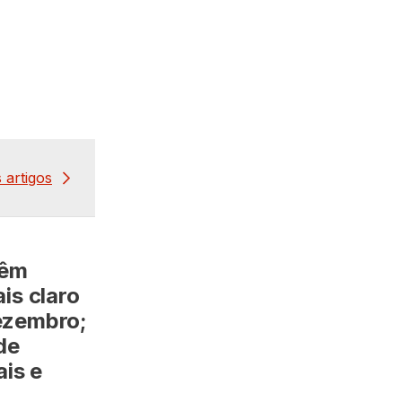
 artigos
têm
is claro
ezembro;
de
ais e