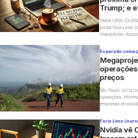
Trump; e e
FARIA LIMA JOURN
portal Faria Lima J
investidores dispo
boas histórias e m
Esperado come
Megaprojet
operações 
preços
São Paulo, 12/11/2
operações, informa
empresas envolvid
estimando que a re
Faria Lima Journ
Nvidia vê 