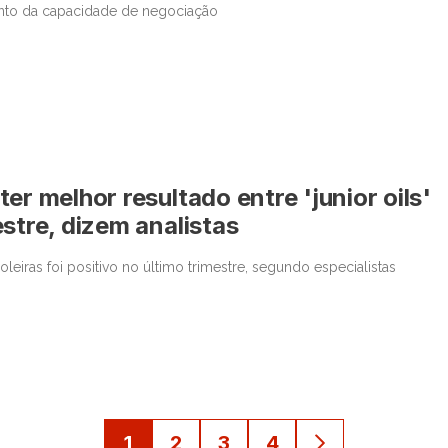
nto da capacidade de negociação
er melhor resultado entre 'junior oils'
estre, dizem analistas
leiras foi positivo no último trimestre, segundo especialistas
1
2
3
4