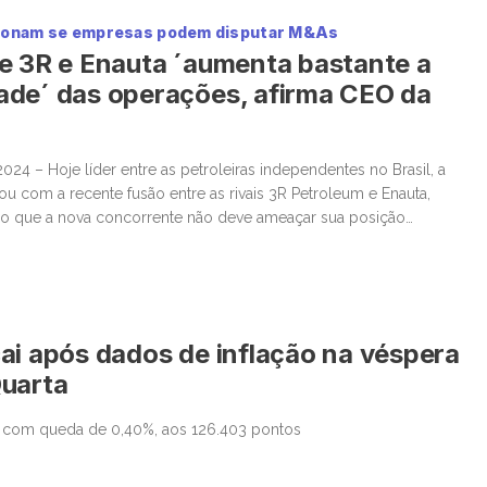
tionam se empresas podem disputar M&As
e 3R e Enauta ´aumenta bastante a
ade´ das operações, afirma CEO da
24 – Hoje líder entre as petroleiras independentes no Brasil, a
ou com a recente fusão entre as rivais 3R Petroleum e Enauta,
pio que a nova concorrente não deve ameaçar sua posição
r nem sua busca por aquisições, apesar da animação de alguns
ai após dados de inflação na véspera
Quarta
 com queda de 0,40%, aos 126.403 pontos