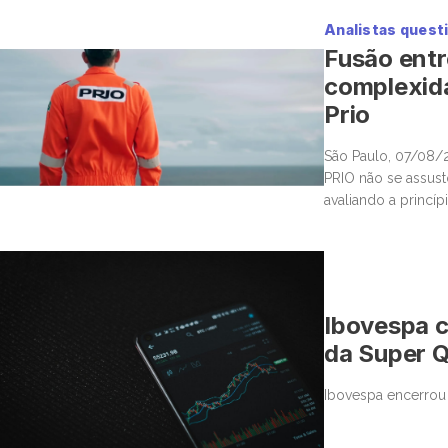
live, transmitida […]
Analistas ques
Fusão entr
complexid
Prio
São Paulo, 07/08/20
PRIO não se assust
avaliando a princí
dominante no seto
investidores e […]
Ibovespa c
da Super 
Ibovespa encerrou