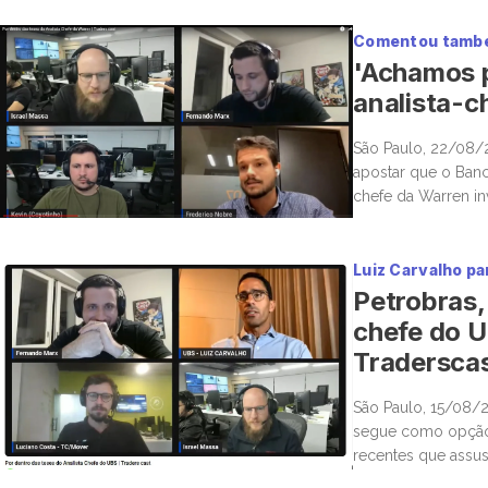
Comentou també
'Achamos p
analista-c
São Paulo, 22/08/
apostar que o Banc
chefe da Warren in
provável, e também
Estados Unidos. “Aq
Luiz Carvalho p
Petrobras,
chefe do 
Tradersca
São Paulo, 15/08/2
segue como opção a
recentes que assus
analista do UBS-BB