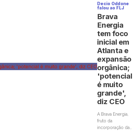
Decio Oddone
falou ao FLJ
Brava
Energia
tem foco
inicial em
Atlanta e
expansão
orgânica;
'potencial
é muito
grande',
diz CEO
A Brava Energia,
fruto da
incorporação da
Enauta pela 3R