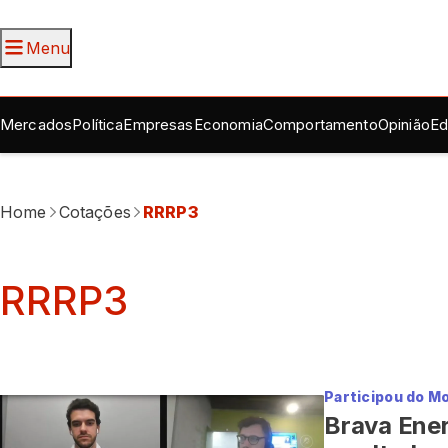
Menu
Mercados
Política
Empresas
Economia
Comportamento
Opinião
Ed
Home
Cotações
RRRP3
RRRP3
Participou do M
Brava Ener