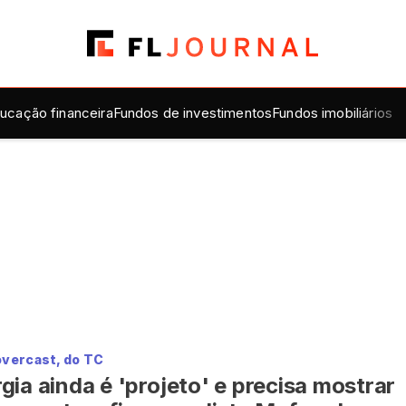
ucação financeira
Fundos de investimentos
Fundos imobiliários
overcast, do TC
gia ainda é 'projeto' e precisa mostrar