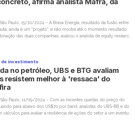
concreto, afirma analista Mafra, da
São Paulo, 15/10/2024 – A Brava Energia, resultado da fusão entre
uta, ainda é um “projeto”, e não mostra até o momento resultado
inação das duas companhias, avaliou o analista de equity research
Vitor Mafra, em episódio do MoverCast nesta segunda-feira. Embora
de investimento
eda no petróleo, UBS e BTG avaliam
s resistem melhor à 'ressaca' do
fira
a São Paulo, 11/09/2024 – Com as recentes quedas do preço do
cuando para abaixo dos US$70 por barril, analistas do UBS-BB e do
 cálculos para avaliar a resiliência de ações do setor a um eventual
ueda da commodity. Em relatório sobre possível “ressaca” no […]