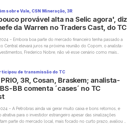
Petroleum,
m sobre Vale, CSN Mineração, 3R
começa as
operações com
ouco provável alta na Selic agora', diz
foco no
hefe da Warren no Traders Cast, do TC
atendimento às
últimas demandas
2024 – Embora boa parte do mercado financeiro tenha passado a
para início das
o Central elevará juros na próxima reunião do Copom, o analista-
operações do
vestimentos, Frederico Nobre, não vê esse cenário como mais
FPSO Atlanta e
 avalia que há exagero na narrativa sobre risco de recessão nos
nos ativos já em
ui […]
carteira, que têm
articipou de transmissão do TC
diversos gatilhos
 PRIO, 3R, Cosan, Braskem; analista-
de valor a serem
UBS-BB comenta ´cases´ no TC
destravados, disse
nesta quinta-feira,
st
em entrevista à
Mover, o CEO da
024 – A Petrobras ainda vai gerar muito caixa e bons retornos, e
companhia, Décio
trativa para o investidor estrangeiro apesar das sinalizações
[…]
tam parte do mercado local, mais focado no curto prazo, avaliou o
 Luiz Carvalho, em participação no Traderscast, do TC. Durante a