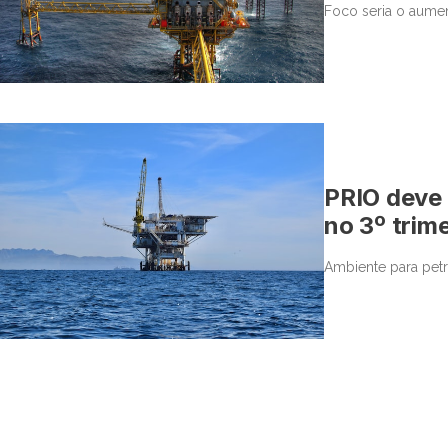
Foco seria o aume
PRIO deve t
no 3º trim
Ambiente para petro