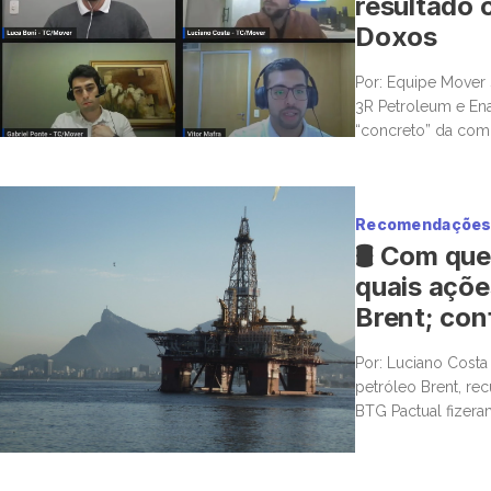
resultado 
Doxos
Por: Equipe Mover 
3R Petroleum e Ena
“concreto” da comb
da Doxos Capital, 
diversos bancos […]
Recomendações 
🛢️ Com qu
quais açõe
Brent; con
Por: Luciano Cost
petróleo Brent, re
BTG Pactual fizeram
cenário de forte q