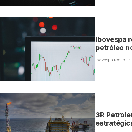
Ibovespa r
petróleo n
Ibovespa recuou 1,
3R Petrole
estratégic