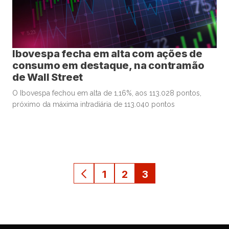
Ibovespa fecha em alta com ações de
consumo em destaque, na contramão
de Wall Street
O Ibovespa fechou em alta de 1,16%, aos 113.028 pontos,
próximo da máxima intradiária de 113.040 pontos
1
2
3