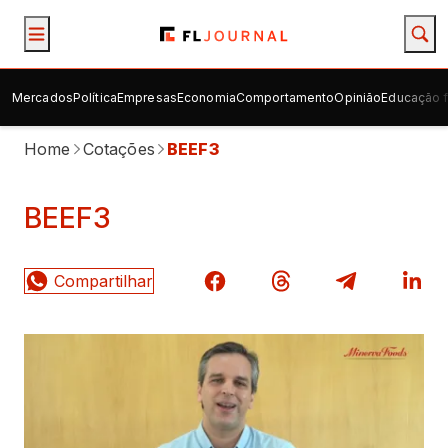
Mercados
Política
Empresas
Economia
Comportamento
Opinião
Educação f
Home
Cotações
BEEF3
BEEF3