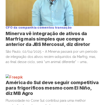
CFO da companhia comentou transação
Minerva vê integração de ativos da
Marfrig mais simples que compra
anterior da JBS Mercosul, diz diretor
São Paulo, 02/04/2025 – A Minerva passará por um período
de integração dos ativos recém-adquiridos da Marfrig, mas,
ao final desse ciclo, será “um animal diferente” – uma
companhia significativamente maior, mantendo sua
capacidade de gerar boas margens, afirmou o diretor de
Relações com Investidores, Danilo Cabrera. Segundo ele, o
América do Sul deve seguir competitiva
processo de integração é semelhante, […]
para frigoríficos mesmo com El Niño,
diz MB Agro
Pluviosidade no Cone Sul contribui para uma melhor