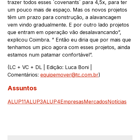
trazer todos esses ´covenants´ para 4,5x, para ter
um pouco mais de espaço. Mas os novos projetos
têm um prazo para construção, a alavancagem
vem vindo gradualmente. E por outro lado projetos
que entram em operação vão desalavancando”,
explicou Coimbra. ” Então eu diria que por mais que
tenhamos um pico agora com esses projetos, ainda
estamos num patamar confortável”.
(LC + VC + DL | Edição: Luca Boni |
Comentários:
equipemover@tc.com.br
)
Assuntos
ALUP11
ALUP3
ALUP4
Empresas
Mercados
Notícias