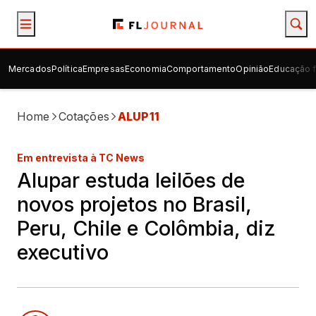
Mercados
Política
Empresas
Economia
Comportamento
Opinião
Educação f
Home
Cotações
ALUP11
Em entrevista à TC News
Alupar estuda leilões de
novos projetos no Brasil,
Peru, Chile e Colômbia, diz
executivo