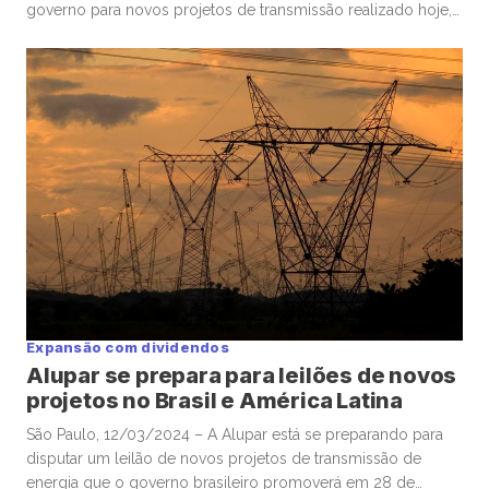
governo para novos projetos de transmissão realizado hoje,
com a ex-estatal levando quatro lotes que exigirão cerca de
R$5,5 bilhões em investimentos. As elétricas Energisa e
Alupar levaram um projeto cada no pregão realizado na […]
Expansão com dividendos
Alupar se prepara para leilões de novos
projetos no Brasil e América Latina
São Paulo, 12/03/2024 – A Alupar está se preparando para
disputar um leilão de novos projetos de transmissão de
energia que o governo brasileiro promoverá em 28 de