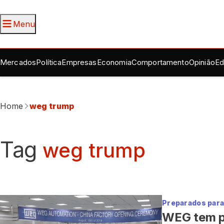
Menu
Mercados
Política
Empresas
Economia
Comportamento
Opinião
Ed
Home
weg trump
Tag
weg trump
Preparados par
WEG tem pl