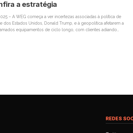
nfira a estratégia
025 – A WEG começa a ver incertezas associadas à política de
nte dos Estados Unidos, Donald Trump, e à geopolítica afetarem a
mados equipamentos de ciclo longo, com clientes adiando
mento, enquanto se prepara para ajustar a estratégia caso o Brasil
íquotas mais […]
REDES SOC