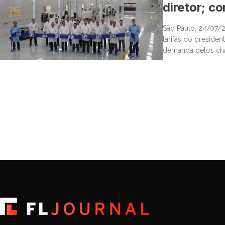
diretor; co
São Paulo, 24/07/2
tarifas do preside
demanda pelos cha
decisões de investi
seja atingido por al