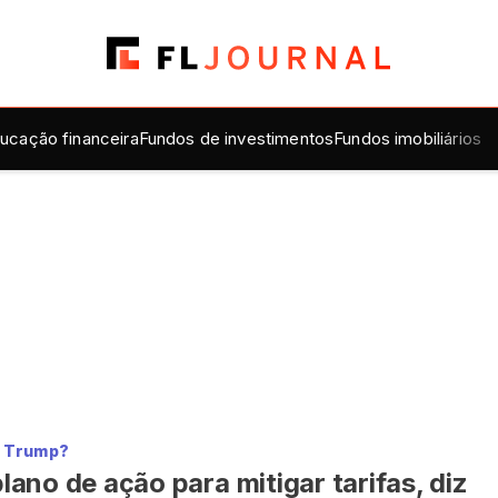
ucação financeira
Fundos de investimentos
Fundos imobiliários
a Trump?
ano de ação para mitigar tarifas, diz