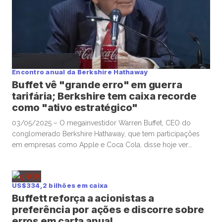
Encontro anual da Berkshire Hathaway
Buffet vê "grande erro" em guerra
tarifária; Berkshire tem caixa recorde
como "ativo estratégico"
03/05/2025 – O megainvestidor Warren Buffet, CEO do
conglomerado Berkshire Hathaway, que tem participações
em empresas como Apple e Coca Cola, disse hoje ver
equívocos na guerra tarifária lançada pelo presidente
americano Donald Trump, ao ser questionado por acionistas
durante esperado encontro anual da companhia em Omaha,
US$334,2 bilhões em caixa
neste sábado. A Berkshire encerrou o primeiro trimestre […]
Buffett reforça a acionistas a
preferência por ações e discorre sobre
erros em carta anual