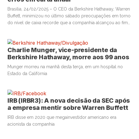
Brasília, 24/02/2025 – O CEO da Berkshire Hathaway, Warren
Buffett, minimizou no último sábado preocupações em torno
do nível de caixa recorde que a companhia alcançou ao fim
de 2024 em sua tradicional carta anual aos acionistas. No
documento, uma tradição acompanhada pelos investidores
da Berkshire anualmente, Buffett discorreu, também, sobre os
Charlie Munger, vice-presidente da
investimentos do […]
Berkshire Hathaway, morre aos 99 anos
Munger morreu na manhã desta terça, em um hospital no
Estado da Califórnia
IRB (IRBR3): A nova decisão da SEC após
a empresa mentir sobre Warren Buffett
IRB disse em 2020 que megainvestidor americano era
acionista da companhia