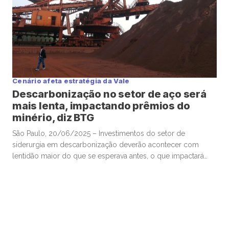
Cenário afeta estratégia da Vale
Descarbonização no setor de aço será
mais lenta, impactando prêmios do
minério, diz BTG
São Paulo, 20/06/2025 – Investimentos do setor de
siderurgia em descarbonização deverão acontecer com
lentidão maior do que se esperava antes, o que impactará
negativamente prêmios do minério de ferro de maior
qualidade, como o produzido pela Vale em Carajás, no Pará,
alertaram analistas do BTG Pactual em relatório hoje. A
avaliação do BTG vem […]