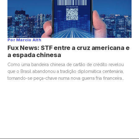
Por Marcio Aith
Fux News: STF entre a cruz americana e
a espada chinesa
Como uma bandeira chinesa de cartão de crédito revelou
que o Brasil abandonou a tradição diplomática centenária,
tornando-se peça-chave numa nova guerra fria financeira
entre EUA e China Enquanto o cenário político brasileiro
fervilhava com o julgamento do ex-presidente Jair Bolsonaro
e com a notícia explosiva da tarifa de 50% imposta por
Donald Trump às […]