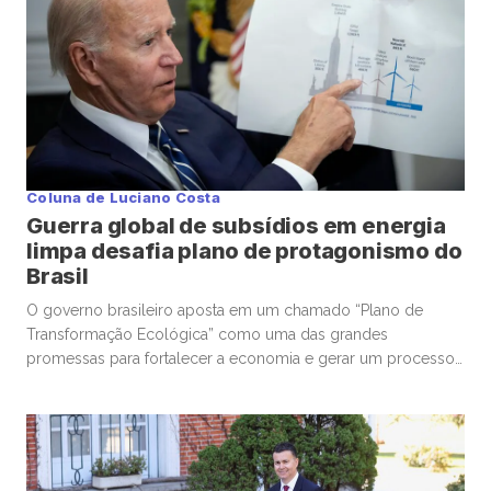
Coluna de Luciano Costa
Guerra global de subsídios em energia
limpa desafia plano de protagonismo do
Brasil
O governo brasileiro aposta em um chamado “Plano de
Transformação Ecológica” como uma das grandes
promessas para fortalecer a economia e gerar um processo
de reindustrialização nos próximos anos, com os
investimentos em energia limpa e o fomento de uma cadeia
local de suprimentos como pontos-chave da estratégia.
Reiterada pelo presidente Luiz Inácio Lula da […]