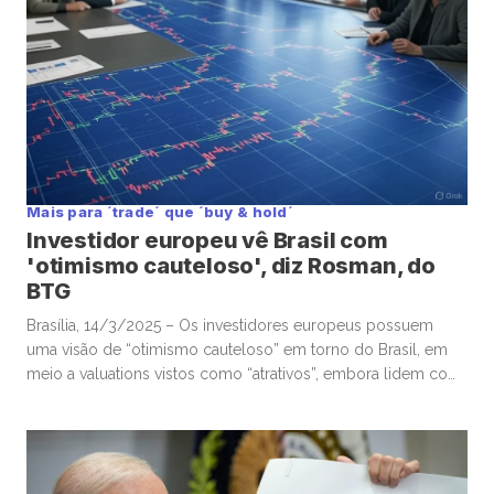
Mais para ´trade´ que ´buy & hold´
Investidor europeu vê Brasil com
'otimismo cauteloso', diz Rosman, do
BTG
Brasília, 14/3/2025 – Os investidores europeus possuem
uma visão de “otimismo cauteloso” em torno do Brasil, em
meio a valuations vistos como “atrativos”, embora lidem com
frustrações em torno dos mercados locais nos últimos anos,
reportou o analista de financials do BTG Pactual Eduardo
Rosman, que visitou recentemente clientes e investidores em
quatro diferentes países […]