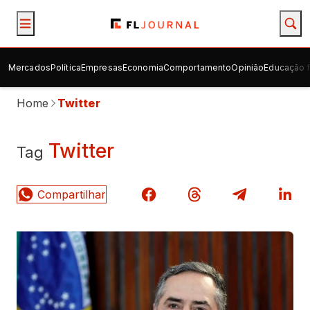
Mercados
Política
Empresas
Economia
Comportamento
Opinião
Educação f
Home
Twitter
Twitter
Tag