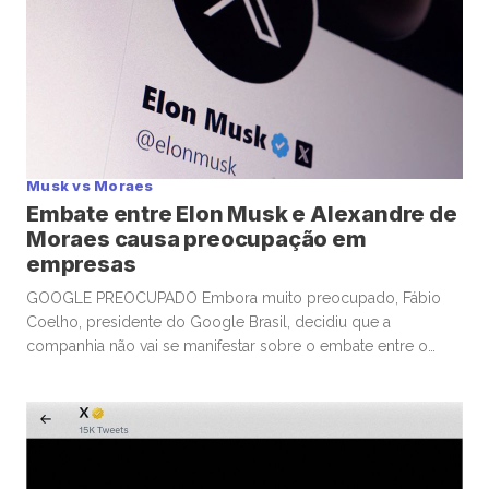
Musk vs Moraes
Embate entre Elon Musk e Alexandre de
Moraes causa preocupação em
empresas
GOOGLE PREOCUPADO Embora muito preocupado, Fábio
Coelho, presidente do Google Brasil, decidiu que a
companhia não vai se manifestar sobre o embate entre o
ministro Alexandre de Moraes, do STF, e o empresário Elon
Musk, dono da plataforma X (antigo Twitter). Coelho acredita
que qualquer declaração que for feita vai escalar o conflito.
Hoje ocorre […]