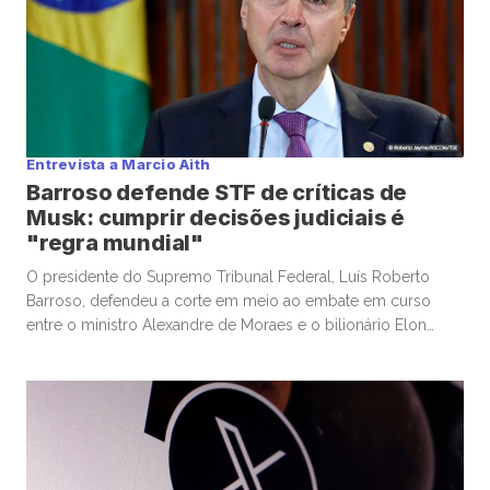
Entrevista a Marcio Aith
Barroso defende STF de críticas de
Musk: cumprir decisões judiciais é
"regra mundial"
O presidente do Supremo Tribunal Federal, Luís Roberto
Barroso, defendeu a corte em meio ao embate em curso
entre o ministro Alexandre de Moraes e o bilionário Elon
Musk, dono da rede social ´X´, e disse que cabe ao STF fazer
uma ponderação dos direitos, como a liberdade econômica
e o direito à informação, em […]