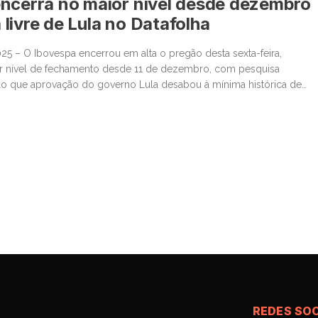
ncerra no maior nível desde dezembro
livre de Lula no Datafolha
25 – O Ibovespa encerrou em alta o pregão desta sexta-feira,
or nível de fechamento desde 11 de dezembro, com pesquisa
do que aprovação do governo Lula desabou à mínima histórica de
petista. A notícia acelerou precificação, por operadores, de menor
 petista caso decida concorrer […]
REDES SOC