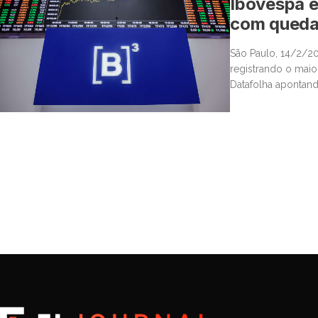
Ibovespa e
com queda 
São Paulo, 14/2/20
registrando o mai
Datafolha apontan
todos mandatos do 
competitividade do