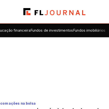
ucação financeira
Fundos de investimentos
Fundos imobiliários
com ações na bolsa