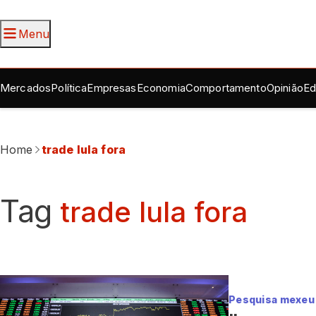
Menu
Mercados
Política
Empresas
Economia
Comportamento
Opinião
Ed
Home
trade lula fora
Tag
trade lula fora
Pesquisa mexeu 