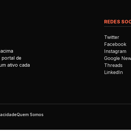
vem após notícias,
publicadas ontem, […]
REDES SOC
Twitter
Facebook
 acima
Instagram
 portal de
Google Ne
um ativo cada
Threads
LinkedIn
ivacidade
Quem Somos