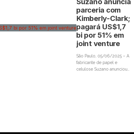
Suzano anuncia
parceria com
Kimberly-Clark;
pagará US$1,7
bi por 51% em
joint venture
São Paulo, 05/06/2025 – A
fabricante de papel e
celulose Suzano anunciou
hoje acordo de parceria
com a Kimberly-Clark que
envolverá desembolso de
US$1,7 bilhão por 51% de
uma joint venture entre as
duas empresas, que reunirá
ativos de ´tissue´ da K-C fora
dos Estados Unidos. A
confirmação do negócio