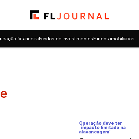
ucação financeira
Fundos de investimentos
Fundos imobiliários
re
Operação deve ter
´impacto limitado na
alavancagem´