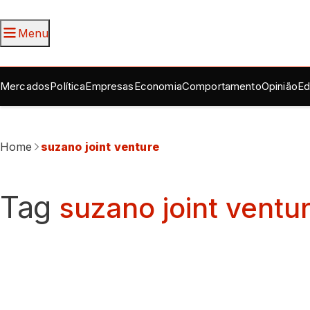
Menu
Mercados
Política
Empresas
Economia
Comportamento
Opinião
Ed
Home
suzano joint venture
Tag
suzano joint ventu