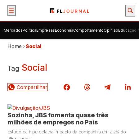
Mercados
Política
Empresas
Economia
Comportamento
Opinião
Educação f
Home
Social
Social
Tag
Sozinha, JBS fomenta quase três
milhões de empregos no País
Estudo da Fipe detalha impacto da companhia em 2,2% do
PIB nacional