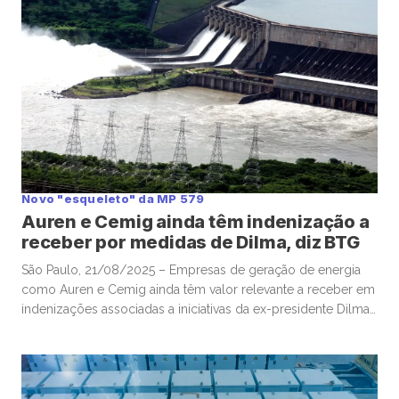
Novo "esqueleto" da MP 579
Auren e Cemig ainda têm indenização a
receber por medidas de Dilma, diz BTG
São Paulo, 21/08/2025 – Empresas de geração de energia
como Auren e Cemig ainda têm valor relevante a receber em
indenizações associadas a iniciativas da ex-presidente Dilma
Roussef para reduzir a conta de luz, em 2012, segundo
cálculos de analistas do BTG. Mais de uma década depois,
empresas seguem à espera de compensações por
investimentos […]