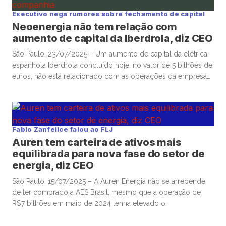
companhia, […]
Executivo nega rumores sobre fechamento de capital
Neoenergia não tem relação com
aumento de capital da Iberdrola, diz CEO
São Paulo, 23/07/2025 – Um aumento de capital da elétrica
espanhola Iberdrola concluído hoje, no valor de 5 bilhões de
euros, não está relacionado com as operações da empresa
no Brasil, onde ela controla a Neoenergia, disse hoje o CEO
da companhia local, Eduardo Capelastegui. A captação da
Iberdrola levantou especulações no mercado de que […]
Fabio Zanfelice falou ao FLJ
Auren tem carteira de ativos mais
equilibrada para nova fase do setor de
energia, diz CEO
São Paulo, 15/07/2025 – A Auren Energia não se arrepende
de ter comprado a AES Brasil, mesmo que a operação de
R$7 bilhões em maio de 2024 tenha elevado o
endividamento em um momento de Selic alta, uma vez que
o negócio criou uma carteira de ativos que se