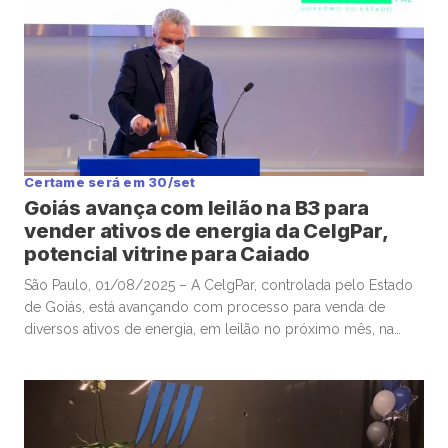
Certame será em 30/set
Goiás avança com leilão na B3 para
vender ativos de energia da CelgPar,
potencial vitrine para Caiado
São Paulo, 01/08/2025 – A CelgPar, controlada pelo Estado
de Goiás, está avançando com processo para venda de
diversos ativos de energia, em leilão no próximo mês, na
sede da B3, que poderá servir de vitrine para a pré-
candidatura do governador Ronaldo Caiado à presidência
em 2026. O certame, agendado para 30 de setembro,
envolverá […]