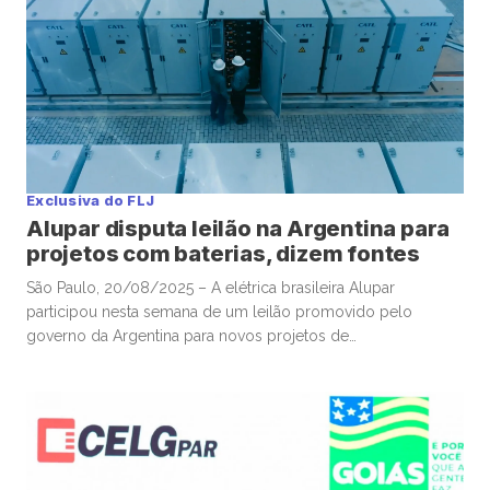
Exclusiva do FLJ
Alupar disputa leilão na Argentina para
projetos com baterias, dizem fontes
São Paulo, 20/08/2025 – A elétrica brasileira Alupar
participou nesta semana de um leilão promovido pelo
governo da Argentina para novos projetos de
armazenamento de energia com baterias, disseram fontes à
Mover, reforçando o interesse da companhia por expansão
internacional na América Latina. Após arrematar contratos em
licitações do setor elétrico em países como Peru, Chile […]