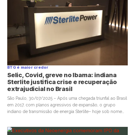
BTG é maior credor
Selic, Covid, greve no Ibama: indiana
Sterlite justifica crise e recuperação
extrajudicial no Brasil
São Paulo, 30/07/2025 – Após uma chegada triunfal ao Brasil
em 2017, com planos agressivos de expansão, o grupo
indiano de transmissão de energia Sterlite– hoje sob nome
Two Square Transmission– entrou em processo de
recuperação extrajudicial, citando total de dívidas de R$1,3
bilhão e listando BTG, Santander e Itaú entre os credores. A