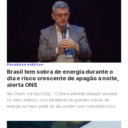
empresas de distribuição de energia. Neoenergia, Equatorial
e Energisa despencaram na bolsa de […]
Paradoxo elétrico
Brasil tem sobra de energia durante o
dia e risco crescente de apagão à noite,
alerta ONS
São Paulo, 04/09/2025 – O Brasil enfrenta situação peculiar
no setor elétrico, com tendência de grandes sobras de
energia na maior parte do dia, porém com crescente risco
de falta de suprimento no pico de demanda da noite, alertou
hoje o diretor de Planejamento do Operador Nacional do
Setor Elétrico (ONS), Alexandre Zucarato. O excesso […]