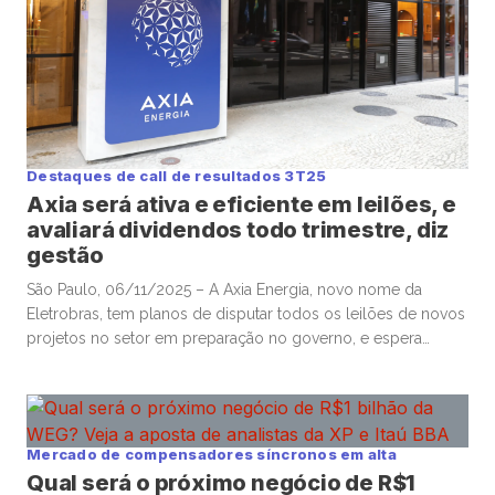
Destaques de call de resultados 3T25
Axia será ativa e eficiente em leilões, e
avaliará dividendos todo trimestre, diz
gestão
São Paulo, 06/11/2025 – A Axia Energia, novo nome da
Eletrobras, tem planos de disputar todos os leilões de novos
projetos no setor em preparação no governo, e espera
alcançar eficiência acima do esperado por analistas em seus
projetos, enquanto avaliará eventuais dividendos a cada
trimestre, na hora de fechar os balanços, disseram executivos
nesta […]
Mercado de compensadores síncronos em alta
Qual será o próximo negócio de R$1