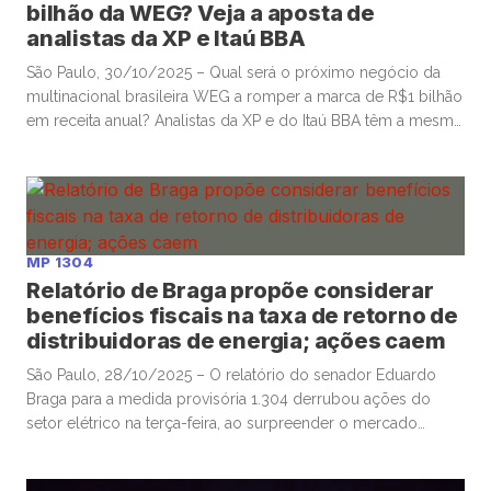
bilhão da WEG? Veja a aposta de
analistas da XP e Itaú BBA
São Paulo, 30/10/2025 – Qual será o próximo negócio da
multinacional brasileira WEG a romper a marca de R$1 bilhão
em receita anual? Analistas da XP e do Itaú BBA têm a mesma
aposta, que está diretamente relacionada às mudanças em
curso no setor de energia em todo o mundo. O crescimento
acelerado da participação […]
MP 1304
Relatório de Braga propõe considerar
benefícios fiscais na taxa de retorno de
distribuidoras de energia; ações caem
São Paulo, 28/10/2025 – O relatório do senador Eduardo
Braga para a medida provisória 1.304 derrubou ações do
setor elétrico na terça-feira, ao surpreender o mercado
financeiro com proposta que na prática permitiria capturar
para os consumidores, via tarifa, benefícios fiscais de