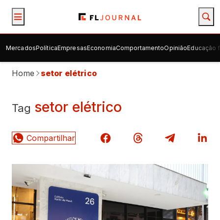
Mercados
Política
Empresas
Economia
Comportamento
Opinião
Educação f
Home
setor elétrico
setor elétrico
Tag