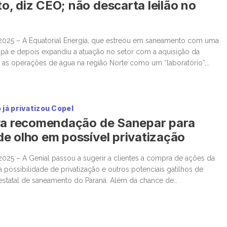
, diz CEO; não descarta leilão no
2025 – A Equatorial Energia, que estreou em saneamento com uma
á e depois expandiu a atuação no setor com a aquisição da
 as operações de água na região Norte como um “laboratório”,
do sinergias com o negócio de distribuição de energia local,
 […]
já privatizou Copel
eva recomendação de Sanepar para
e olho em possível privatização
025 – A Genial passou a sugerir a clientes a compra de ações da
 possibilidade de privatização e outros potenciais gatilhos de
 estatal de saneamento do Paraná. Além da chance de
analistas levam em consideração expectativas para a revisão tarifária