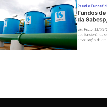
Previ e Funcef d
Fundos de 
da Sabesp,
São Paulo, 22/03/2
dos funcionários d
privatização da em
Mover. A desestati
de novas ações que