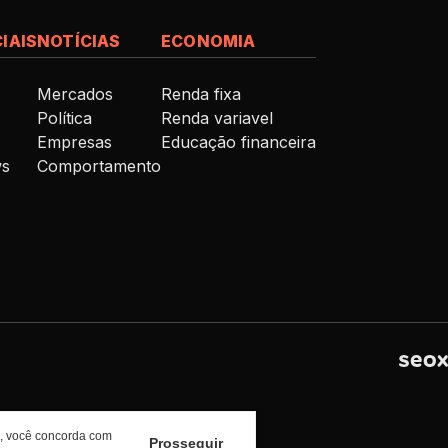
IAIS
NOTÍCIAS
ECONOMIA
Mercados
Renda fixa
Política
Renda variavel
Empresas
Educação financeira
ws
Comportamento
os, você concorda com
Prosseguir