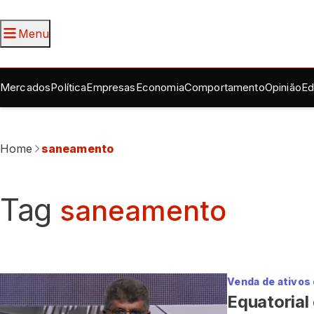
Menu
Mercados
Política
Empresas
Economia
Comportamento
Opinião
Ed
Home
saneamento
Tag
saneamento
Venda de ativos
Equatorial 