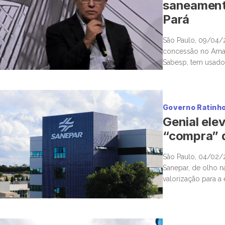
saneamento
Pará
São Paulo, 09/04/
concessão no Amap
Sabesp, tem usado
inclusive exploran
também a cargo do
Governo Ratinho 
Genial el
“compra” d
São Paulo, 04/02/2
Sanepar, de olho na
valorização para a
desestatização, os 
da empresa e o […]