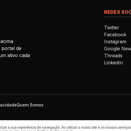
REDES SOC
Twitter
Facebook
 acima
Instagram
 portal de
Google Ne
um ativo cada
Threads
LinkedIn
ivacidade
Quem Somos
izar a sua experiência de navegação. Ao utilizar o nosso site e os nossos serviç