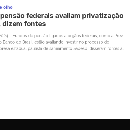
e olho
pensão federais avaliam privatização
 dizem fontes
024 – Fundos de pensão ligados a órgãos federais, como a Previ,
o Banco do Brasil, estão avaliando investir no processo de
presa estadual paulista de saneamento Sabesp, disseram fontes à
zação da Sabesp deverá ocorrer na prática por meio de uma oferta
 […]