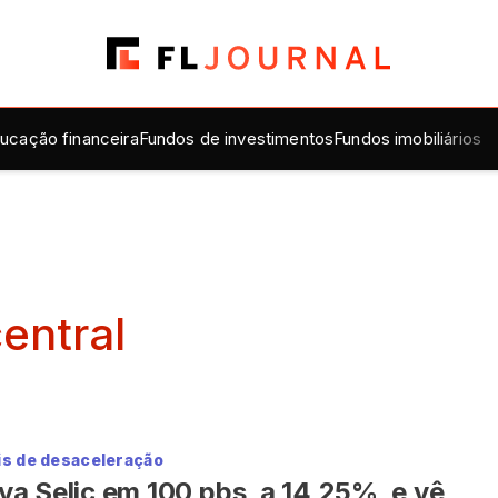
ucação financeira
Fundos de investimentos
Fundos imobiliários
entral
is de desaceleração
a Selic em 100 pbs, a 14,25%, e vê