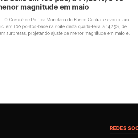
 menor magnitude em maio
5 – O Comitê de Política Monetária do Banco Central elevou a taxa
lic, em 100 pontos-base na noite desta quarta-feira, a 14,25%, de
em surpresas, projetando ajuste de menor magnitude em maio e
inais iniciais de desaceleração da economia. “Diante da
REDES SOC