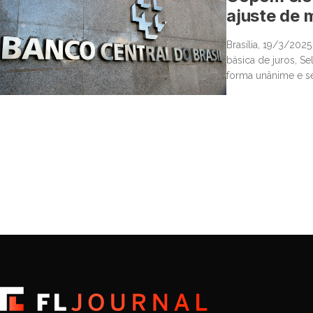
ajuste de
Brasília, 19/3/202
básica de juros, Se
forma unânime e s
passando a citar s
continuidade do […]