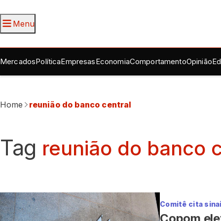
Menu
Mercados
Política
Empresas
Economia
Comportamento
Opinião
Ed
Home
reunião do banco central
Tag
reunião do banco c
Comitê cita sina
Copom elev