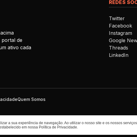
REDES SOC
Twitter
Facebook
 acima
Instagram
 portal de
Google Ne
um ativo cada
Threads
LinkedIn
ivacidade
Quem Somos
izar a sua experiência de navegação. Ao utilizar o nosso site e os nossos serviç
 estabelecido em nossa
Política de Privacidade
.