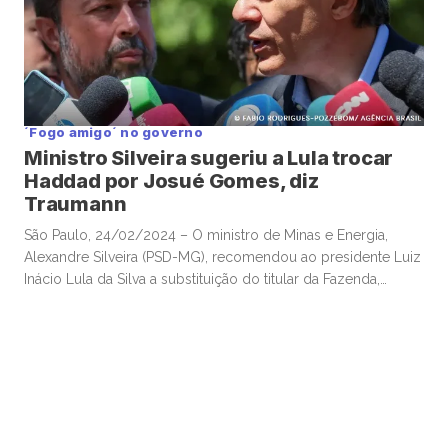
´Fogo amigo´ no governo
Ministro Silveira sugeriu a Lula trocar
Haddad por Josué Gomes, diz
Traumann
São Paulo, 24/02/2024 – O ministro de Minas e Energia,
Alexandre Silveira (PSD-MG), recomendou ao presidente Luiz
Inácio Lula da Silva a substituição do titular da Fazenda,
Fernando Haddad, indicando a ele o nome do empresário
Josué Gomes, da FIESP, de acordo com relatório do
consultor político Thomas Traumann. Silveira, um dos
ministros mais próximos […]