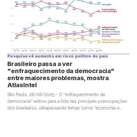
Pesquisa vê aumento em risco político do país
Brasileiro passa a ver
"enfraquecimento da democracia"
entre maiores problemas, mostra
AtlasIntel
São Paulo, 28/08/2025 – O “enfraquecimento da
democracia” entrou para a lista das principais preocupações
dos brasileiros, ultrapassando temas como “economia e
inflação” e “pobreza, desemprego e desigualdade”, segundo
pesquisa da AtlasIntel divulgada hoje pela Bloomberg. De
acordo com a AtlasIntel, 25% veem o enfraquecimento
democrático entre os três “maiores problemas do Brasil”,