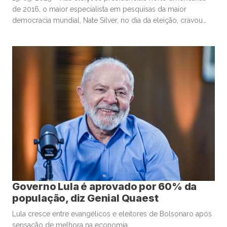
de 2016, o maior especialista em pesquisas da maior
democracia mundial, Nate Silver, no dia da eleição, cravou
que a chance de Hillary Clinton se eleger com base em
pesquisas de mais de duas dezenas de institutos era de 71,4
%. O resultado daquele pleito, sabemos, deixou Nate a […]
Governo Lula é aprovado por 60% da
população, diz Genial Quaest
Lula cresce entre evangélicos e eleitores de Bolsonaro após
sensação de melhora na economia