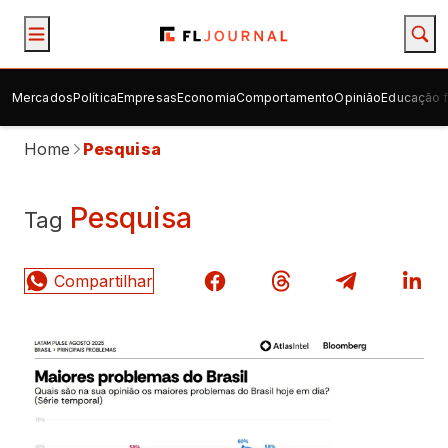
Mercados
Política
Empresas
Economia
Comportamento
Opinião
Educação f
Home
Pesquisa
Pesquisa
Tag