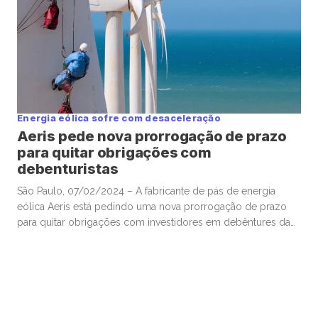
Energia eólica sofre com desaceleração
Aeris pede nova prorrogação de prazo
para quitar obrigações com
debenturistas
São Paulo, 07/02/2024 – A fabricante de pás de energia
eólica Aeris está pedindo uma nova prorrogação de prazo
para quitar obrigações com investidores em debêntures da
companhia, em meio a um cenário desafiador em seu setor
de atuação. A empresa, controlada pela família Negrão,
agendou assembleias de debenturistas para 28 de fevereiro
para discutir […]