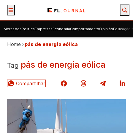
Mercados
Política
Empresas
Economia
Comportamento
Opinião
Educação f
Home
pás de energia eólica
pás de energia eólica
Tag