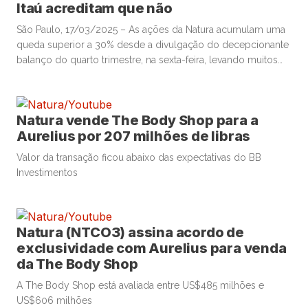
Itaú acreditam que não
São Paulo, 17/03/2025 – As ações da Natura acumulam uma
queda superior a 30% desde a divulgação do decepcionante
balanço do quarto trimestre, na sexta-feira, levando muitos
investidores a questionar se esse movimento representa uma
oportunidade de compra. “Honestamente, acreditamos que
não”, responderam analistas do Itaú BBA em relatório
Natura vende The Body Shop para a
publicado nesta segunda-feira sobre a multinacional […]
Aurelius por 207 milhões de libras
Valor da transação ficou abaixo das expectativas do BB
Investimentos
Natura (NTCO3) assina acordo de
exclusividade com Aurelius para venda
da The Body Shop
A The Body Shop está avaliada entre US$485 milhões e
US$606 milhões