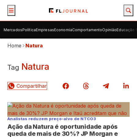
Mercados
Política
Empresas
Economia
Comportamento
Opinião
Educação f
Home
Natura
Natura
Tag
Analistas reduzem preço-alvo de NTCO3
Ação da Natura é oportunidade após
queda de mais de 30%? JP Morgan e