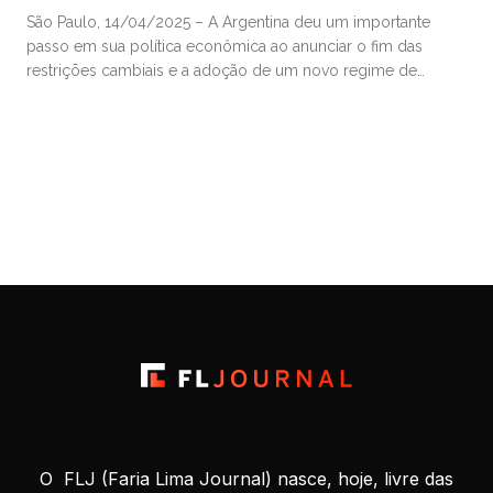
São Paulo, 14/04/2025 – A Argentina deu um importante
passo em sua política econômica ao anunciar o fim das
restrições cambiais e a adoção de um novo regime de
câmbio flutuante dentro de bandas, disseram analisas do
BTG Pactual, qualificando a decisão como “o verdadeiro Dia
da Libertação”, em referência ao nome dado pelo presidente
[…]
O FLJ (Faria Lima Journal) nasce, hoje, livre das