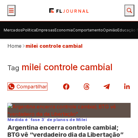
Mercados
Política
Empresas
Economia
Comportamento
Opinião
Educação f
Home
milei controle cambial
milei controle cambial
Tag
Medida é ´fase 3´ de planos de Milei
Argentina encerra controle cambial;
BTG vê “verdadeiro dia da Libertação”