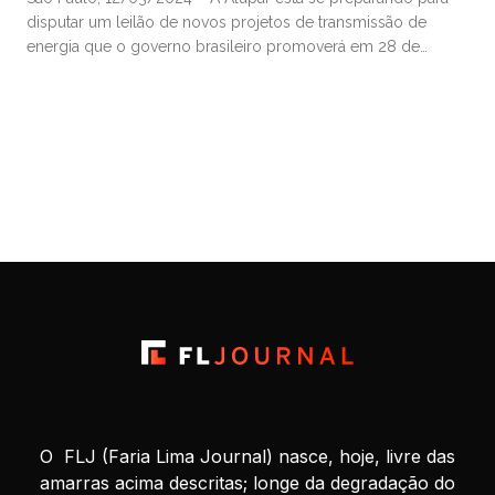
disputar um leilão de novos projetos de transmissão de
energia que o governo brasileiro promoverá em 28 de
março, enquanto avalia também diversas licitações no
exterior, disse à Mover o gerente de relações com
investidores da companhia, Luiz Coimbra. Com negócios em
transmissão e geração, […]
O FLJ (Faria Lima Journal) nasce, hoje, livre das
amarras acima descritas; longe da degradação do