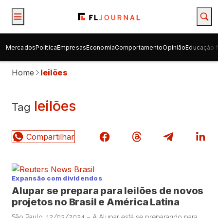
Mercados
Política
Empresas
Economia
Comportamento
Opinião
Educação f
Home
leilões
leilões
Tag
Expansão com dividendos
Alupar se prepara para leilões de novos
projetos no Brasil e América Latina
São Paulo, 12/03/2024 – A Alupar está se preparando para