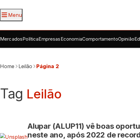
Menu
Mercados
Política
Empresas
Economia
Comportamento
Opinião
Ed
Home
Leilão
Página 2
Tag
Leilão
Alupar (ALUP11) vê boas oportu
neste ano, após 2022 de recor