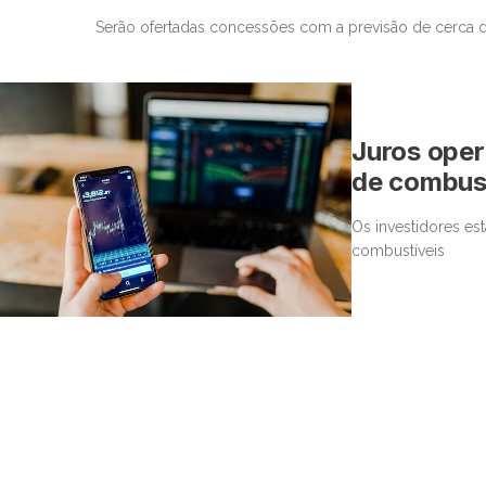
Serão ofertadas concessões com a previsão de cerca 
Juros oper
de combus
Os investidores es
combustíveis