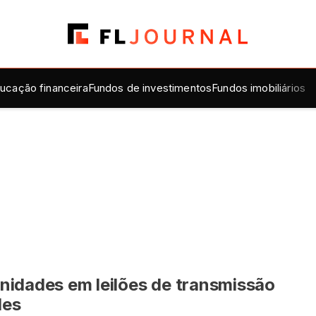
ucação financeira
Fundos de investimentos
Fundos imobiliários
nidades em leilões de transmissão
des