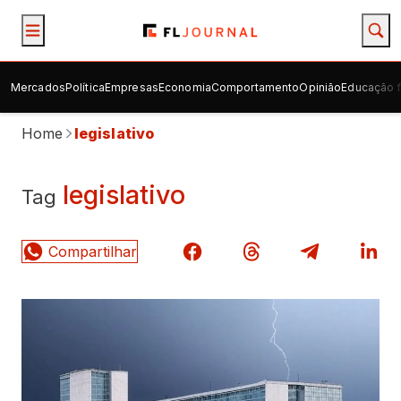
Mercados
Política
Empresas
Economia
Comportamento
Opinião
Educação f
Home
legislativo
legislativo
Tag