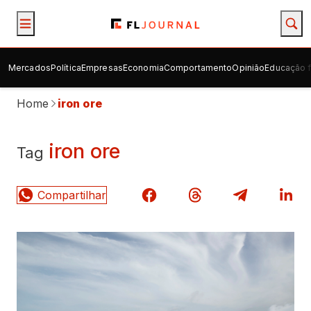
Mercados
Política
Empresas
Economia
Comportamento
Opinião
Educação f
Home
iron ore
iron ore
Tag