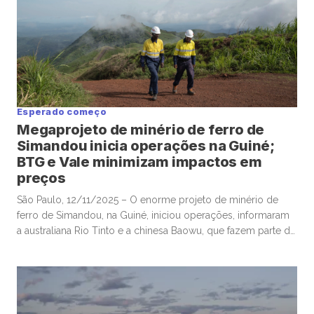
Esperado começo
Megaprojeto de minério de ferro de
Simandou inicia operações na Guiné;
BTG e Vale minimizam impactos em
preços
São Paulo, 12/11/2025 – O enorme projeto de minério de
ferro de Simandou, na Guiné, iniciou operações, informaram
a australiana Rio Tinto e a chinesa Baowu, que fazem parte do
grupo de empresas envolvidas nos longos esforços para
exploração das promissoras reservas, com a Rio estimando
que a região poderá exportar até 120 milhões de […]