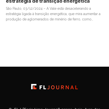
estratégia de transição energética
São Paulo, 03/12/2024 – A Vale está desacelerando a
estratégia ligada à transição energética, que mira aumentar a
produção de aglomerados de minério de ferro, como
briquetes e pelotas, produtos de maior valor agregado por
permitirem siderurgia com menores emissões de carbono,
revelaram executivos hoje. No longo prazo, a Vale segue
acreditando na importância dos […]