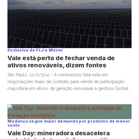
Exclusiva do FLJ e Mover
Vale está perto de fechar venda de
ativos renováveis, dizem fontes
São Paulo, 12/2/204 – A mineradora Vale está em
negociações finais de contrato para venda de participação
majoritária em ativos de geração renovável à gestora Global
Infrastructure Partners, comprada recentemente pela
americana BlackRock, disseram fontes ao Faria Lima Journal
e à Mover, unidade de notícias da TC Investimentos. A
transação da Vale, que envolveria os […]
Mudança segue maior demanda por produtos de menor
custo
Vale Day: mineradora desacelera