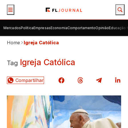
Mercados
Política
Empresas
Economia
Comportamento
Opinião
Educação f
Home
Igreja Católica
Igreja Católica
Tag