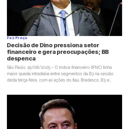
Fez Preço
Decisão de Dino pressiona setor
financeiro e gera preocupações; BB
despenca
São Paulo, 19/08/2025 – O índice financeiro (IFNC) tinha
maior queda intradiária entre segmentos da B3 na sessão
desta terça-feira, com as ações do Itaú, Bradesco, B3 e
Banco do Brasil retirando, em conjunto, cerca de 850 pontos
do Ibovespa, em pregão de significativa aversão ao risco, em
meio à escalada de tensões entre Brasil […]