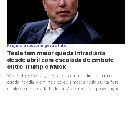
Projeto tributário gera atrito
Tesla tem maior queda intradiária
desde abril com escalada de embate
entre Trump e Musk
São Paulo, 5/6/2025 – As ações da Tesla tinham a maior
queda intradiária em mais de dois meses nesta quinta-feira,
diante de uma escalada de tensão e trocas de provocações
entre o presidente dos Estados Unidos, Donald Trump, e o
CEO da companhia tecnológica, Elon Musk, em meio à
tramitação do projeto de lei de […]