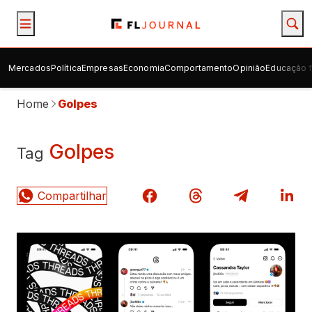
Mercados
Política
Empresas
Economia
Comportamento
Opinião
Educação f
Home
Golpes
Golpes
Tag