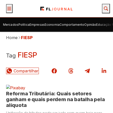
Mercados
Política
Empresas
Economia
Comportamento
Opinião
Educação f
Home
FIESP
FIESP
Tag
Reforma Tributária: Quais setores
ganham e quais perdem na batalha pela
alíquota
Unificação de tributos pode ser justa com quem hoje paga