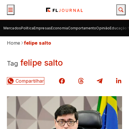
Mercados
Política
Empresas
Economia
Comportamento
Opinião
Educação f
Home
felipe salto
felipe salto
Tag