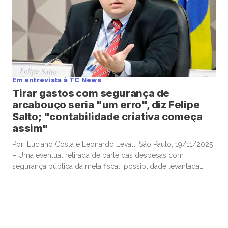
Em entrevista à TC News
Tirar gastos com segurança de
arcabouço seria "um erro", diz Felipe
Salto; "contabilidade criativa começa
assim"
Por: Luciano Costa e Leonardo Levatti São Paulo, 19/11/2025
– Uma eventual retirada de parte das despesas com
segurança pública da meta fiscal, possiblidade levantada
pelo ministro da Justiça, Ricardo Lewandowski, nesta
semana, seria “um erro”, e “desastrosa”, alertou o
economista-chefe e sócio da Warren Investimentos, Felipe
Salto, em participação na TC News. Lewandowski ventilou […]