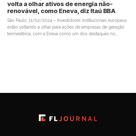
volta a olhar ativos de energia não-
renovável, como Eneva, diz Itaú BBA
São Paulo, 11/02/2024 – Investidores institucionais europeus
estão voltando a olhar para ações de empresas de geração
termelétrica, com a Eneva como um dos destaques no
mercado brasileiro, disseram analistas do Itaú BBA em
relatório, sinalizando mudanças após uma longa era de
ampla preferência da Europa por ativos de energia limpa e
negócios ligados a […]