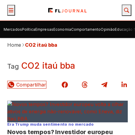
Mercados
Política
Empresas
Economia
Comportamento
Opinião
Educação f
Home
CO2 itaú bba
CO2 itaú bba
Tag
Era Trump muda sentimento no mercado
Novos tempos? Investidor europeu