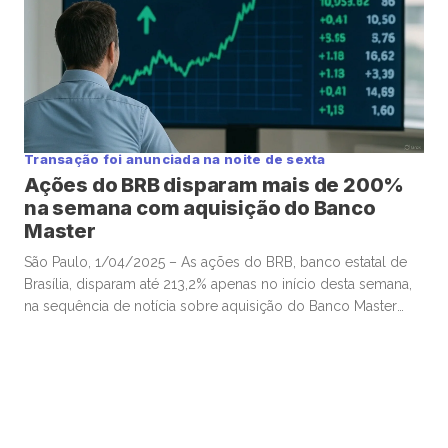
Transação foi anunciada na noite de sexta
Ações do BRB disparam mais de 200%
na semana com aquisição do Banco
Master
São Paulo, 1/04/2025 – As ações do BRB, banco estatal de
Brasília, disparam até 213,2% apenas no início desta semana,
na sequência de notícia sobre aquisição do Banco Master
por R$2 bilhões, divulgada na sexta-feira após fechamento
do mercado. Os papéis ordinários do banco têm a maior alta
entre ativos da B3 monitorados pela Mover, […]